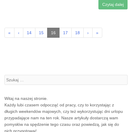
Czytaj dalej
«
‹
14
15
16
17
18
›
»
Szukanie:
Witaj na naszej stronie.
Każdy lubi czasem odpocząć od pracy, czy to korzystając z
długich weekendów majowych, czy też wykorzystując dni urlopu
przypadające nam na ten rok. Nasze artykuły dostarczą wam
pomysłów na spędzenie tego czasu oraz powiedzą, jak się do
nich przygotować.