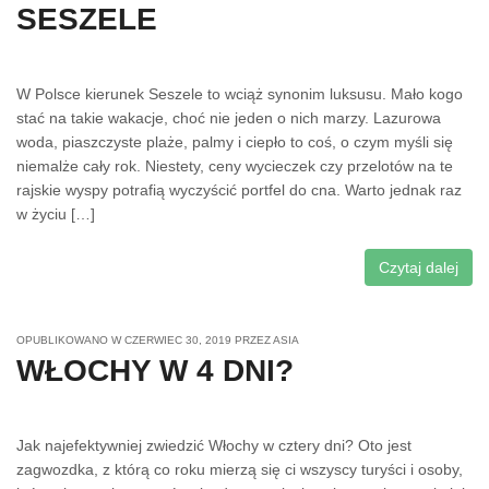
SESZELE
W Polsce kierunek Seszele to wciąż synonim luksusu. Mało kogo
stać na takie wakacje, choć nie jeden o nich marzy. Lazurowa
woda, piaszczyste plaże, palmy i ciepło to coś, o czym myśli się
niemalże cały rok. Niestety, ceny wycieczek czy przelotów na te
rajskie wyspy potrafią wyczyścić portfel do cna. Warto jednak raz
w życiu […]
Czytaj dalej
OPUBLIKOWANO W
CZERWIEC 30, 2019
PRZEZ
ASIA
WŁOCHY W 4 DNI?
Jak najefektywniej zwiedzić Włochy w cztery dni? Oto jest
zagwozdka, z którą co roku mierzą się ci wszyscy turyści i osoby,