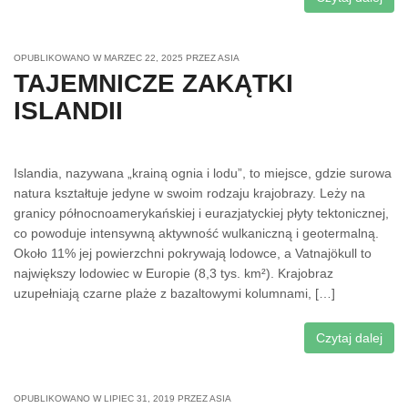
OPUBLIKOWANO W
MARZEC 22, 2025
PRZEZ
ASIA
TAJEMNICZE ZAKĄTKI
ISLANDII
Islandia, nazywana „krainą ognia i lodu”, to miejsce, gdzie surowa
natura kształtuje jedyne w swoim rodzaju krajobrazy. Leży na
granicy północnoamerykańskiej i eurazjatyckiej płyty tektonicznej,
co powoduje intensywną aktywność wulkaniczną i geotermalną.
Około 11% jej powierzchni pokrywają lodowce, a Vatnajökull to
największy lodowiec w Europie (8,3 tys. km²). Krajobraz
uzupełniają czarne plaże z bazaltowymi kolumnami, […]
Czytaj dalej
OPUBLIKOWANO W
LIPIEC 31, 2019
PRZEZ
ASIA