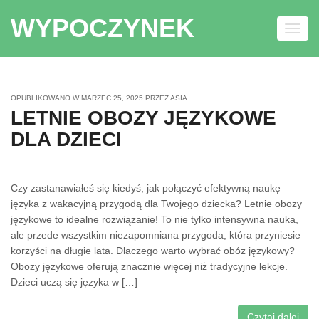
WYPOCZYNEK
Toggl
navig
Skip to content
OPUBLIKOWANO W
MARZEC 25, 2025
PRZEZ
ASIA
LETNIE OBOZY JĘZYKOWE
DLA DZIECI
Czy zastanawiałeś się kiedyś, jak połączyć efektywną naukę
języka z wakacyjną przygodą dla Twojego dziecka? Letnie obozy
językowe to idealne rozwiązanie! To nie tylko intensywna nauka,
ale przede wszystkim niezapomniana przygoda, która przyniesie
korzyści na długie lata. Dlaczego warto wybrać obóz językowy?
Obozy językowe oferują znacznie więcej niż tradycyjne lekcje.
Dzieci uczą się języka w […]
Czytaj dalej