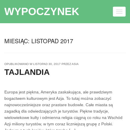
WYPOCZYNEK
Toggl
navig
Skip to content
MIESIĄC:
LISTOPAD 2017
OPUBLIKOWANO W
LISTOPAD 30, 2017
PRZEZ
ASIA
TAJLANDIA
Europa jest piękna, Ameryka zaskakująca, ale prawdziwym
bogactwem kulturowym jest Azja. To tutaj można zobaczyć
najnowocześniejsze oraz prastare budowle. Całe miasta są
zagadką dla odwiedzających je turystów. Piękne tradycje,
wielowiekowe kulty i odmienna religia ciągną co roku na Wschód
Azji miliony turystów, w tym coraz liczniejszą grupę z Polski.