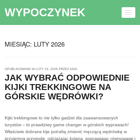
WYPOCZYNEK
Toggl
navig
Skip to content
MIESIĄC:
LUTY 2026
OPUBLIKOWANO W
LUTY 24, 2026
PRZEZ
ASIA
JAK WYBRAĆ ODPOWIEDNIE
KIJKI TREKKINGOWE NA
GÓRSKIE WĘDRÓWKI?
Kijki trekkingowe to nie tylko gadżet dla zaawansowanych
turystów – to prawdziwy game changer w górskich wyprawach!
Właściwie dobrane kije potrafią zmienić męczącą wędrówkę w
przyjemną przygodę, odciążając kolana, poprawiając równowagę i