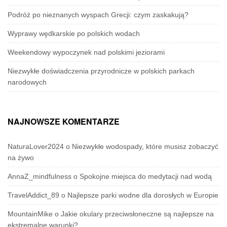
Podróż po nieznanych wyspach Grecji: czym zaskakują?
Wyprawy wędkarskie po polskich wodach
Weekendowy wypoczynek nad polskimi jeziorami
Niezwykłe doświadczenia przyrodnicze w polskich parkach
narodowych
NAJNOWSZE KOMENTARZE
NaturaLover2024
o
Niezwykłe wodospady, które musisz zobaczyć
na żywo
AnnaZ_mindfulness
o
Spokojne miejsca do medytacji nad wodą
TravelAddict_89
o
Najlepsze parki wodne dla dorosłych w Europie
MountainMike
o
Jakie okulary przeciwsłoneczne są najlepsze na
ekstremalne warunki?