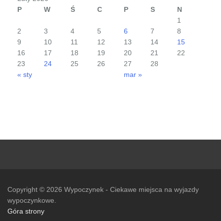
P
W
Ś
C
P
S
N
1
2
3
4
5
6
7
8
9
10
11
12
13
14
15
16
17
18
19
20
21
22
23
24
25
26
27
28
« sty
mar »
Copyright © 2026
Wypoczynek
- Ciekawe miejsca na wyjazdy
wypoczynkowe.
Góra strony