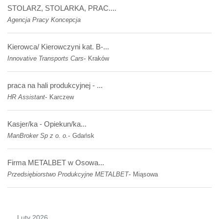
STOLARZ, STOLARKA, PRAC....
Agencja Pracy Koncepcja
Kierowca/ Kierowczyni kat. B-...
-
Innovative Transports Cars
Kraków
praca na hali produkcyjnej - ...
-
HR Assistant
Karczew
Kasjer/ka - Opiekun/ka...
-
ManBroker Sp z o. o.
Gdańsk
Firma METALBET w Osowa...
-
Przedsiębiorstwo Produkcyjne METALBET
Miąsowa
Luty 2026