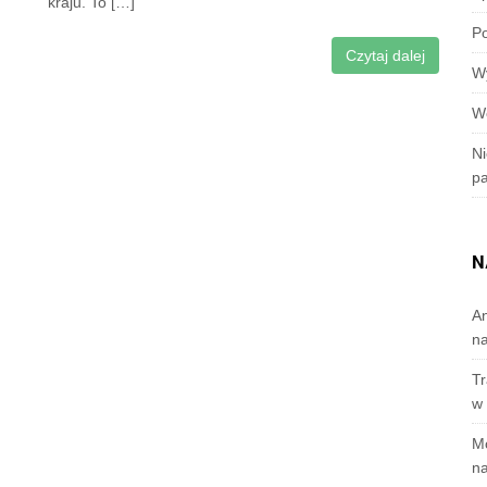
kraju. To […]
Po
Czytaj dalej
W
W
Ni
p
N
A
n
Tr
w 
M
na