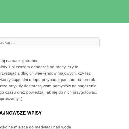
zukanie:
taj na naszej stronie.
żdy lubi czasem odpocząć od pracy, czy to
rzystając z długich weekendów majowych, czy też
korzystując dni urlopu przypadające nam na ten rok.
sze artykuły dostarczą wam pomysłów na spędzenie
go czasu oraz powiedzą, jak się do nich przygotować.
apraszamy :)
AJNOWSZE WPISY
okojne miejsca do medytacji nad wodą