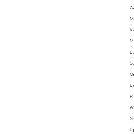
C
M
K
M
Lu
S
G
Li
Pa
W
Si
Li