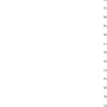
C
M
K
M
Lu
S
G
Li
Pa
W
Si
Li