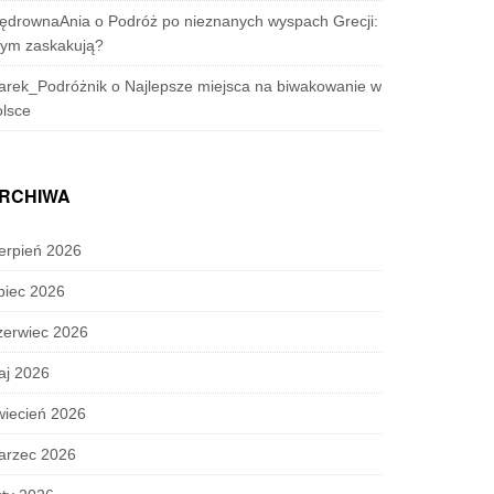
ędrownaAnia
o
Podróż po nieznanych wyspach Grecji:
zym zaskakują?
arek_Podróżnik
o
Najlepsze miejsca na biwakowanie w
lsce
RCHIWA
erpień 2026
piec 2026
zerwiec 2026
aj 2026
wiecień 2026
arzec 2026