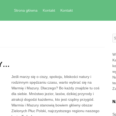
Skip to content
Strona główna
Kontakt
Kontakt
S
Wi
Ka
SY…
ko
wy
Jeśli marzy się o ciszy, spokoju, bliskości natury i
Na
rodzinnym spędzaniu czasu, warto wybrać się na
te
Warmię i Mazury. Dlaczego? Bo każdy znajdzie tu coś
Z
dla siebie. Mnóstwo jezior, lasów, dzikiej przyrody i
atrakcji dogodzi każdemu, kto jest rządny przygód.
N
Warmia i Mazury stanowią bowiem główny obszar
Zielonych Płuc Polski, najczystszego regionu naszego
Sp