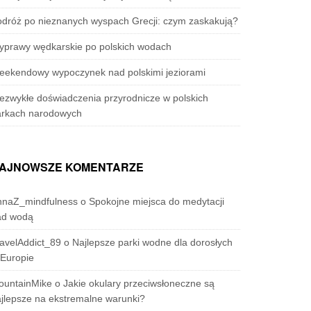
dróż po nieznanych wyspach Grecji: czym zaskakują?
yprawy wędkarskie po polskich wodach
eekendowy wypoczynek nad polskimi jeziorami
ezwykłe doświadczenia przyrodnicze w polskich
arkach narodowych
AJNOWSZE KOMENTARZE
nnaZ_mindfulness
o
Spokojne miejsca do medytacji
ad wodą
avelAddict_89
o
Najlepsze parki wodne dla dorosłych
Europie
ountainMike
o
Jakie okulary przeciwsłoneczne są
jlepsze na ekstremalne warunki?