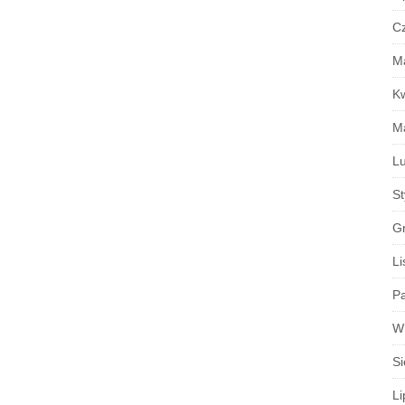
C
M
K
M
Lu
S
G
Li
Pa
W
Si
Li