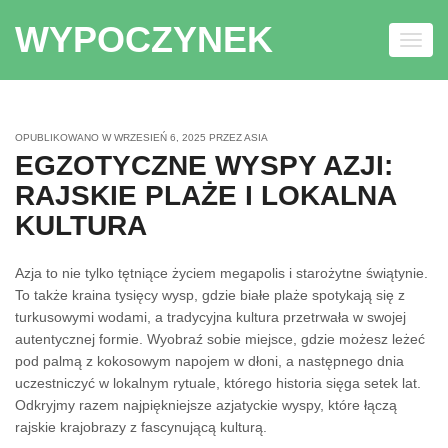
WYPOCZYNEK
Toggl
navig
Skip to content
OPUBLIKOWANO W
WRZESIEŃ 6, 2025
PRZEZ
ASIA
EGZOTYCZNE WYSPY AZJI:
RAJSKIE PLAŻE I LOKALNA
KULTURA
Azja to nie tylko tętniące życiem megapolis i starożytne świątynie.
To także kraina tysięcy wysp, gdzie białe plaże spotykają się z
turkusowymi wodami, a tradycyjna kultura przetrwała w swojej
autentycznej formie. Wyobraź sobie miejsce, gdzie możesz leżeć
pod palmą z kokosowym napojem w dłoni, a następnego dnia
uczestniczyć w lokalnym rytuale, którego historia sięga setek lat.
Odkryjmy razem najpiękniejsze azjatyckie wyspy, które łączą
rajskie krajobrazy z fascynującą kulturą.