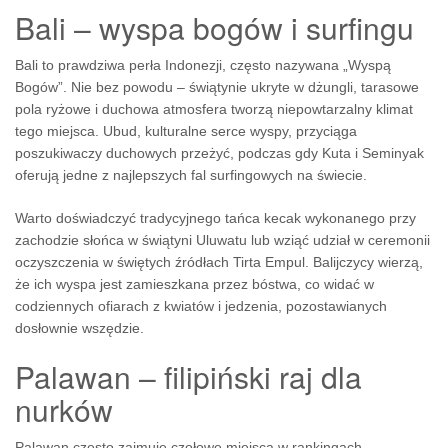
Bali – wyspa bogów i surfingu
Bali to prawdziwa perła Indonezji, często nazywana „Wyspą
Bogów”. Nie bez powodu – świątynie ukryte w dżungli, tarasowe
pola ryżowe i duchowa atmosfera tworzą niepowtarzalny klimat
tego miejsca. Ubud, kulturalne serce wyspy, przyciąga
poszukiwaczy duchowych przeżyć, podczas gdy Kuta i Seminyak
oferują jedne z najlepszych fal surfingowych na świecie.
Warto doświadczyć tradycyjnego tańca kecak wykonanego przy
zachodzie słońca w świątyni Uluwatu lub wziąć udział w ceremonii
oczyszczenia w świętych źródłach Tirta Empul. Balijczycy wierzą,
że ich wyspa jest zamieszkana przez bóstwa, co widać w
codziennych ofiarach z kwiatów i jedzenia, pozostawianych
dosłownie wszędzie.
Palawan – filipiński raj dla
nurków
Palawan często zajmuje czołowe miejsca w rankingach