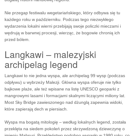
Nie przegap festiwalu wegetariańskiego, który odbywa się tu
każdego roku w październiku. Podczas tego niezwykłego
wydarzenia lokalni wierni przebijają swoje policzki mieczami i
wędrują w barwnej procesji, wierząc, że bogowie chronią ich
przed bólem.
Langkawi – malezyjski
archipelag legend
Langkawi to nie jedna wyspa, ale archipelag 99 wysp (podczas
odpływu) u wybrzeży Malezji. Główna wyspa oferuje nie tylko
bajkowe plaże, ale też wpisane na listę UNESCO geoparki z
mangrowymi lasami i formacjami skalnymi liczącymi miliony lat.
Most Sky Bridge zawieszonego nad dżunglą zapewnia widoki,
które zapierają dech w piersiach.
Wyspa ma bogatą mitologię – według lokalnych legend, została
przeklęta na siedem pokoleń przez skrzywdzoną dziewczynę o
imieniu Mahsuri. Przekleństwo podobno wygasło w 1980 roku, co