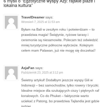
6 myśli o “
Egzotyczne wyspy Azji: rajskie plaże i
lokalna kultura
”
TravelDreamer
says:
Wrzesień 7, 2025 at 11:53 am
Byłam na Bali w zeszłym roku i potwierdzam – to
prawdziwa magia! Świątynie, ryżowe tarasy i
ceremonie są niesamowite. Polecam też odwiedzić
mniej turystyczne północne wybrzeże. Kolejnym
celem mam Palawan, już nie mogę się doczekać!
AzjaFan
says:
Październik 23, 2025 at 3:12 pm
Świetny artykuł! Dodałbym jeszcze wyspy Gili w
Indonezji – bez samochodów, tylko rowery i bryczki.
Idealne miejsce dla szukających ciszy i pięknych raf
koralowych. Co do Phuket – faktycznie warto
uciekać z Patong, bo prawdziwa Tajlandia jest gdzie
indziej.