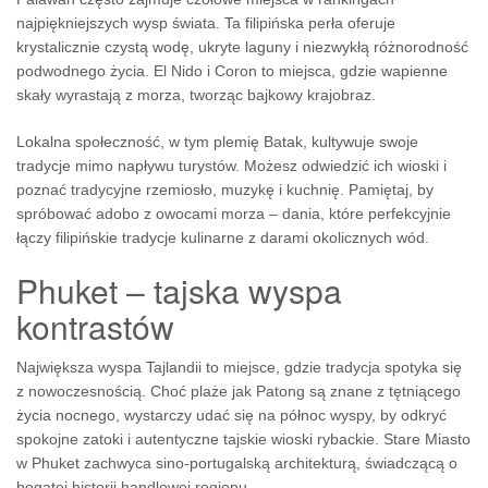
najpiękniejszych wysp świata. Ta filipińska perła oferuje
krystalicznie czystą wodę, ukryte laguny i niezwykłą różnorodność
podwodnego życia. El Nido i Coron to miejsca, gdzie wapienne
skały wyrastają z morza, tworząc bajkowy krajobraz.
Lokalna społeczność, w tym plemię Batak, kultywuje swoje
tradycje mimo napływu turystów. Możesz odwiedzić ich wioski i
poznać tradycyjne rzemiosło, muzykę i kuchnię. Pamiętaj, by
spróbować adobo z owocami morza – dania, które perfekcyjnie
łączy filipińskie tradycje kulinarne z darami okolicznych wód.
Phuket – tajska wyspa
kontrastów
Największa wyspa Tajlandii to miejsce, gdzie tradycja spotyka się
z nowoczesnością. Choć plaże jak Patong są znane z tętniącego
życia nocnego, wystarczy udać się na północ wyspy, by odkryć
spokojne zatoki i autentyczne tajskie wioski rybackie. Stare Miasto
w Phuket zachwyca sino-portugalską architekturą, świadczącą o
bogatej historii handlowej regionu.