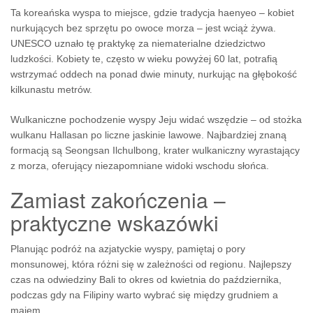
Ta koreańska wyspa to miejsce, gdzie tradycja haenyeo – kobiet
nurkujących bez sprzętu po owoce morza – jest wciąż żywa.
UNESCO uznało tę praktykę za niematerialne dziedzictwo
ludzkości. Kobiety te, często w wieku powyżej 60 lat, potrafią
wstrzymać oddech na ponad dwie minuty, nurkując na głębokość
kilkunastu metrów.
Wulkaniczne pochodzenie wyspy Jeju widać wszędzie – od stożka
wulkanu Hallasan po liczne jaskinie lawowe. Najbardziej znaną
formacją są Seongsan Ilchulbong, krater wulkaniczny wyrastający
z morza, oferujący niezapomniane widoki wschodu słońca.
Zamiast zakończenia –
praktyczne wskazówki
Planując podróż na azjatyckie wyspy, pamiętaj o pory
monsunowej, która różni się w zależności od regionu. Najlepszy
czas na odwiedziny Bali to okres od kwietnia do października,
podczas gdy na Filipiny warto wybrać się między grudniem a
majem.