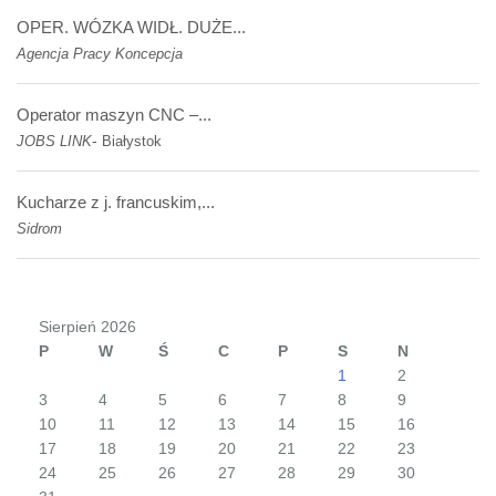
OPER. WÓZKA WIDŁ. DUŻE...
Agencja Pracy Koncepcja
Operator maszyn CNC –...
-
JOBS LINK
Białystok
Kucharze z j. francuskim,...
Sidrom
Sierpień 2026
P
W
Ś
C
P
S
N
1
2
3
4
5
6
7
8
9
10
11
12
13
14
15
16
17
18
19
20
21
22
23
24
25
26
27
28
29
30