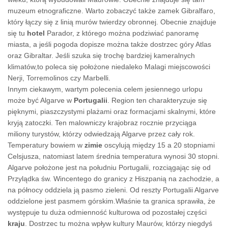
muzeum etnograficzne. Warto zobaczyć także zamek Gibralfaro,
który łączy się z linią murów twierdzy obronnej. Obecnie znajduje
się tu
hotel
Parador, z którego można podziwiać panoramę
miasta, a jeśli pogoda dopisze można także dostrzec góry Atlas
oraz Gibraltar. Jeśli szuka się trochę bardziej kameralnych
klimatów,to poleca się położone niedaleko Malagi miejscowości
Nerji, Torremolinos czy Marbelli.
Innym ciekawym, wartym polecenia celem jesiennego urlopu
może być Algarve w
Portugalii
. Region ten charakteryzuje się
pięknymi, piaszczystymi plażami oraz formacjami skalnymi, które
kryją zatoczki. Ten malowniczy krajobraz rocznie przyciąga
miliony turystów, którzy odwiedzają Algarve przez cały rok.
Temperatury bowiem w
zimie
oscylują między 15 a 20 stopniami
Celsjusza, natomiast latem średnia temperatura wynosi 30 stopni.
Algarve położone jest na południu Portugalii, rozciągając się od
Przylądka św. Wincentego do granicy z Hiszpanią na zachodzie, a
na północy oddziela ją pasmo zieleni. Od reszty Portugalii Algarve
oddzielone jest pasmem górskim.Właśnie ta granica sprawiła, że
występuje tu duża odmienność kulturowa od pozostałej części
kraju
. Dostrzec tu można wpływ kultury Maurów, którzy niegdyś