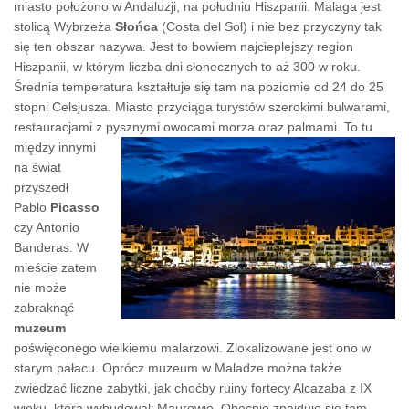
miasto położono w Andaluzji, na południu Hiszpanii. Malaga jest
stolicą Wybrzeża
Słońca
(Costa del Sol) i nie bez przyczyny tak
się ten obszar nazywa. Jest to bowiem najcieplejszy region
Hiszpanii, w którym liczba dni słonecznych to aż 300 w roku.
Średnia temperatura kształtuje się tam na poziomie od 24 do 25
stopni Celsjusza. Miasto przyciąga turystów szerokimi bulwarami,
restauracjami z pysznymi owocami morza oraz palmami.
To tu
między innymi
na świat
przyszedł
Pablo
Picasso
czy Antonio
Banderas. W
mieście zatem
nie może
zabraknąć
muzeum
poświęconego wielkiemu malarzowi. Zlokalizowane jest ono w
starym pałacu. Oprócz muzeum w Maladze można także
zwiedzać liczne zabytki, jak choćby ruiny fortecy Alcazaba z IX
wieku, którą wybudowali Maurowie. Obecnie znajduje się tam