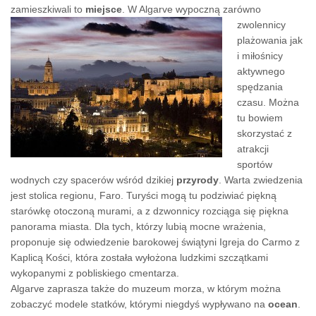
zamieszkiwali to
miejsce
.
W Algarve wypoczną zarówno
zwolennicy
plażowania jak
i miłośnicy
aktywnego
spędzania
czasu. Można
tu bowiem
skorzystać z
atrakcji
sportów
wodnych czy spacerów wśród dzikiej
przyrody
. Warta zwiedzenia
jest stolica regionu, Faro. Turyści mogą tu podziwiać piękną
starówkę otoczoną murami, a z dzwonnicy rozciąga się piękna
panorama miasta. Dla tych, którzy lubią mocne wrażenia,
proponuje się odwiedzenie barokowej świątyni Igreja do Carmo z
Kaplicą Kości, która została wyłożona ludzkimi szczątkami
wykopanymi z pobliskiego cmentarza.
Algarve zaprasza także do muzeum morza, w którym można
zobaczyć modele statków, którymi niegdyś wypływano na
ocean
.