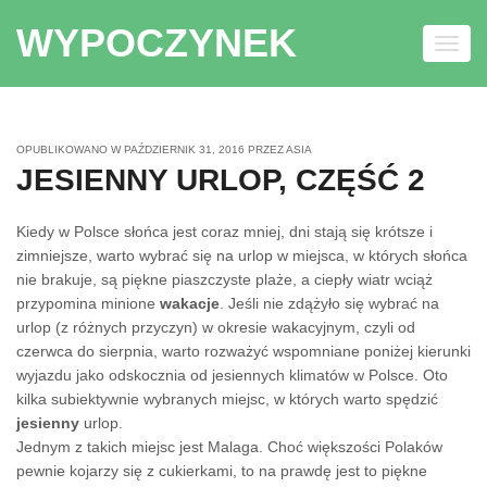
WYPOCZYNEK
Toggl
navig
Skip to content
OPUBLIKOWANO W
PAŹDZIERNIK 31, 2016
PRZEZ
ASIA
JESIENNY URLOP, CZĘŚĆ 2
Kiedy w Polsce słońca jest coraz mniej, dni stają się krótsze i
zimniejsze, warto wybrać się na urlop w miejsca, w których słońca
nie brakuje, są piękne piaszczyste plaże, a ciepły wiatr wciąż
przypomina minione
wakacje
. Jeśli nie zdążyło się wybrać na
urlop (z różnych przyczyn) w okresie wakacyjnym, czyli od
czerwca do sierpnia, warto rozważyć wspomniane poniżej kierunki
wyjazdu jako odskocznia od jesiennych klimatów w Polsce. Oto
kilka subiektywnie wybranych miejsc, w których warto spędzić
jesienny
urlop.
Jednym z takich miejsc jest Malaga. Choć większości Polaków
pewnie kojarzy się z cukierkami, to na prawdę jest to piękne