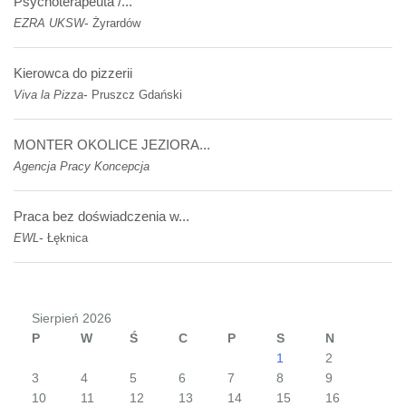
Psychoterapeuta /...
-
EZRA UKSW
Żyrardów
Kierowca do pizzerii
-
Viva la Pizza
Pruszcz Gdański
MONTER OKOLICE JEZIORA...
Agencja Pracy Koncepcja
Praca bez doświadczenia w...
-
EWL
Łęknica
Sierpień 2026
P
W
Ś
C
P
S
N
1
2
3
4
5
6
7
8
9
10
11
12
13
14
15
16