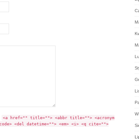
C
M
K
M
Lu
S
G
Li
Pa
W
:
<a href="" title=""> <abbr title=""> <acronym
code> <del datetime=""> <em> <i> <q cite="">
Si
Li