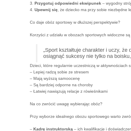
3.
Przygotuj odpowiedni ekwipunek
– wygodny strój
4.
Upewnij się
, że dziecko ma przy sobie niezbędne lek
Co daje obóz sportowy w dłuższej perspektywie?
Korzyści z udziału w obozach sportowych widoczne są
„Sport kształtuje charakter i uczy, że
osiągnąć sukcesy nie tylko na boisku,
Dzieci, które regularnie uczestniczą w aktywnościach 
– Lepiej radzą sobie ze stresem
– Mają wyższą samoocenę
– Są bardziej odporne na choroby
– Łatwiej nawiązują relacje z rówieśnikami
Na co zwrócić uwagę wybierając obóz?
Przy wyborze idealnego obozu sportowego warto zwró
–
Kadrę instruktorską
– ich kwalifikacje i doświadcze