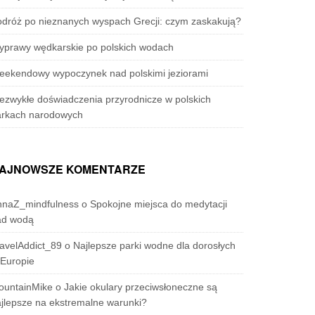
dróż po nieznanych wyspach Grecji: czym zaskakują?
yprawy wędkarskie po polskich wodach
eekendowy wypoczynek nad polskimi jeziorami
ezwykłe doświadczenia przyrodnicze w polskich
arkach narodowych
AJNOWSZE KOMENTARZE
nnaZ_mindfulness
o
Spokojne miejsca do medytacji
ad wodą
avelAddict_89
o
Najlepsze parki wodne dla dorosłych
Europie
ountainMike
o
Jakie okulary przeciwsłoneczne są
jlepsze na ekstremalne warunki?