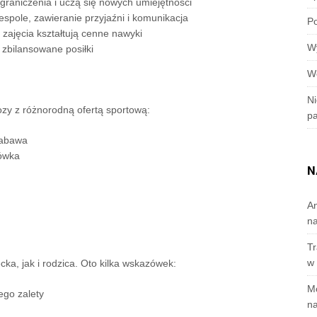
graniczenia i uczą się nowych umiejętności
spole, zawieranie przyjaźni i komunikacja
Po
i zajęcia kształtują cenne nawyki
W
 zbilansowane posiłki
W
Ni
bozy z różnorodną ofertą sportową:
p
zabawa
kówka
N
A
n
Tr
w 
ka, jak i rodzica. Oto kilka wskazówek:
M
ego zalety
na