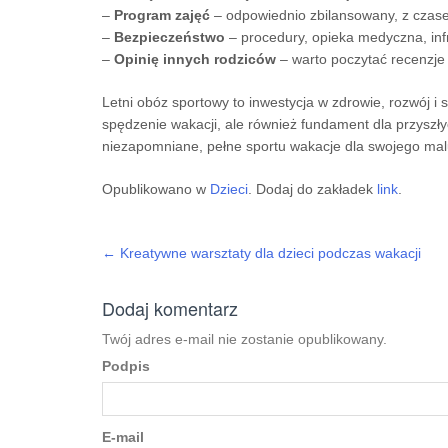
–
Program zajęć
– odpowiednio zbilansowany, z cza
–
Bezpieczeństwo
– procedury, opieka medyczna, inf
–
Opinię innych rodziców
– warto poczytać recenzje 
Letni obóz sportowy to inwestycja w zdrowie, rozwój i
spędzenie wakacji, ale również fundament dla przyszły
niezapomniane, pełne sportu wakacje dla swojego ma
Opublikowano w
Dzieci
. Dodaj do zakładek
link
.
←
Kreatywne warsztaty dla dzieci podczas wakacji
Post navigation
Dodaj komentarz
Twój adres e-mail nie zostanie opublikowany.
Podpis
E-mail