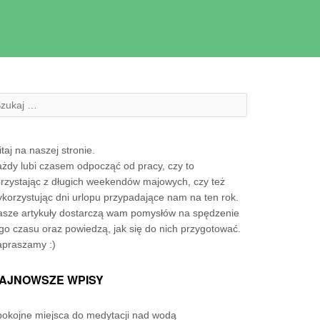
zukanie:
taj na naszej stronie.
żdy lubi czasem odpocząć od pracy, czy to
rzystając z długich weekendów majowych, czy też
korzystując dni urlopu przypadające nam na ten rok.
sze artykuły dostarczą wam pomysłów na spędzenie
go czasu oraz powiedzą, jak się do nich przygotować.
apraszamy :)
AJNOWSZE WPISY
okojne miejsca do medytacji nad wodą