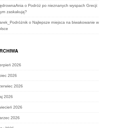
ędrownaAnia
o
Podróż po nieznanych wyspach Grecji:
zym zaskakują?
arek_Podróżnik
o
Najlepsze miejsca na biwakowanie w
lsce
RCHIWA
erpień 2026
piec 2026
zerwiec 2026
aj 2026
wiecień 2026
arzec 2026