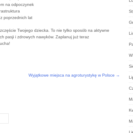
Lu
sem na odpoczynek
rastruktura
S
z poprzednich lat
G
 szczęście Twojego dziecka. To nie tylko sposób na aktywne
Li
ch pasji i zdrowych nawyków. Zaplanuj już teraz
lucha!
Pa
W
Si
Wyjątkowe miejsca na agroturystykę w Polsce
→
Li
C
M
K
M
Li