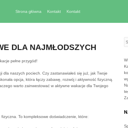
Skip to content
Strona główna
Kontakt
Kontakt
S
WE DLA NAJMŁODSZYCH
Wi
kacje pełne przygód!
Ka
ko
ji dla naszych pociech. Czy zastanawiałeś się już, jak Twoje
wy
konała opcja, która łączy zabawę, rozwój i aktywność fizyczną.
Na
dlaczego warto zainwestować w aktywne wakacje dla Twojego
te
Z
N
ć fizyczna. To kompleksowe doświadczenie, które:
Sp