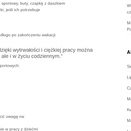
 sportowy, buty, czapkę z daszkiem
W
i, jeśli ich potrzebuje
c
M
Po
 długo po zakończeniu wakacji:
 dzięki wytrwałości i ciężkiej pracy można
A
 ale i w życiu codziennym.”
sportowych:
Si
Li
C
M
K
cić uwagę na:
M
nie w pracy z dziećmi