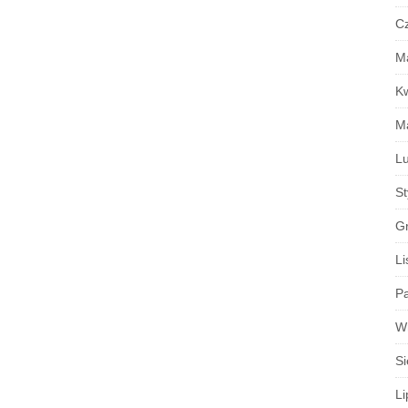
C
M
K
M
Lu
S
G
Li
Pa
W
Si
Li