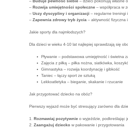
–
Buduje pewność siebie
– dzieci pokonują własne o
–
Rozwija umiejętności społeczne
– współpraca w ze
–
Uczy dyscypliny i organizacji
– regularne treningi 
–
Zapewnia zdrowy tryb życia
– aktywność fizyczna i
Jakie sporty dla najmłodszych?
Dla dzieci w wieku 4-10 lat najlepiej sprawdzają się o
Pływanie – podstawowa umiejętność i świetna 
Zajęcia z piłką – piłka nożna, siatkówka, koszy
Gimnastyka – rozwija koordynację i gibkość
Taniec – łączy sport ze sztuką
Lekkoatletyka – bieganie, skakanie i rzucanie
Jak przygotować dziecko na obóz?
Pierwszy wyjazd może być stresujący zarówno dla dziec
1.
Rozmawiaj pozytywnie
o wyjeździe, podkreślając j
2.
Zaangażuj dziecko
w pakowanie i przygotowania