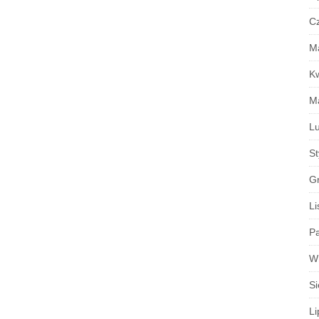
C
M
K
M
Lu
S
G
Li
Pa
W
Si
Li