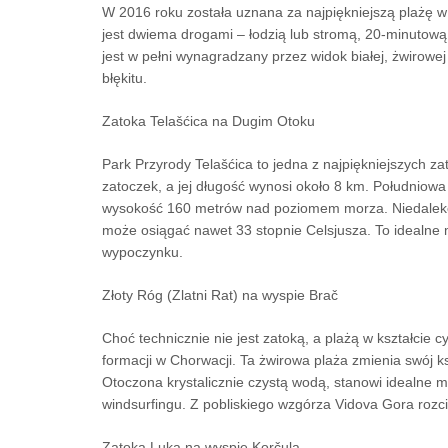
W 2016 roku została uznana za najpiękniejszą plażę w
jest dwiema drogami – łodzią lub stromą, 20-minutową
jest w pełni wynagradzany przez widok białej, żwirowej
błękitu.
Zatoka Telašćica na Dugim Otoku
Park Przyrody Telašćica to jedna z najpiękniejszych zat
zatoczek, a jej długość wynosi około 8 km. Południowa
wysokość 160 metrów nad poziomem morza. Niedaleko z
może osiągać nawet 33 stopnie Celsjusza. To idealne 
wypoczynku.
Złoty Róg (Zlatni Rat) na wyspie Brač
Choć technicznie nie jest zatoką, a plażą w kształcie 
formacji w Chorwacji. Ta żwirowa plaża zmienia swój ks
Otoczona krystalicznie czystą wodą, stanowi idealne 
windsurfingu. Z pobliskiego wzgórza Vidova Gora rozci
Zatoka Luka na wyspie Korčula