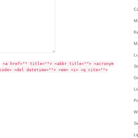
C
M
K
M
Lu
:
<a href="" title=""> <abbr title=""> <acronym
S
code> <del datetime=""> <em> <i> <q cite="">
G
Li
Pa
W
Si
Li