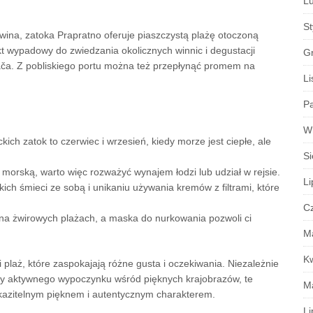
Lu
S
wina, zatoka Prapratno oferuje piaszczystą plażę otoczoną
t wypadowy do zwiedzania okolicznych winnic i degustacji
G
ča. Z pobliskiego portu można też przepłynąć promem na
Li
Pa
W
ch zatok to czerwiec i wrzesień, kiedy morze jest ciepłe, ale
Si
 morską, warto więc rozważyć wynajem łodzi lub udział w rejsie.
Li
ich śmieci ze sobą i unikaniu używania kremów z filtrami, które
C
a żwirowych plażach, a maska do nurkowania pozwoli ci
M
K
plaż, które zaspokajają różne gusta i oczekiwania. Niezależnie
czy aktywnego wypoczynku wśród pięknych krajobrazów, te
M
skazitelnym pięknem i autentycznym charakterem.
Li