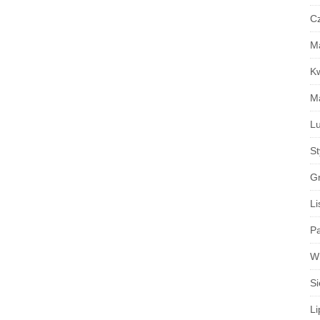
C
M
K
M
Lu
S
G
Li
Pa
W
Si
Li