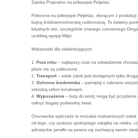
Zatoka Prapratno na półwyspie Pelješac
Położona na półwyspie Pelješac, słynącym z produkcji 
bujną śródziemnomorską roślinnością. To świetny punk
lokalnych win, szczególnie znanego czerwonego Dinga
urokliwą wyspę Mljet.
Wskazówki dla odwiedzających
1.
Pora roku
– najlepszy czas na odwiedzenie chorwacki
plaże nie są zatłoczone.
2.
Transport
– wiele zatok jest dostępnych tylko drogą
3.
Ochrona środowiska
– pamiętaj o zabraniu wszystk
szkodzą rafom koralowym.
4.
Wyposażenie
– buty do wody mogą być przydatne n
odkryć bogaty podwodny świat.
Chorwackie wybrzeże to mozaika malowniczych zatok i 
od tego, czy szukasz spokojnego zakątka na relaks, 
adriatyckie perełki na pewno cię zachwycą swoim nie