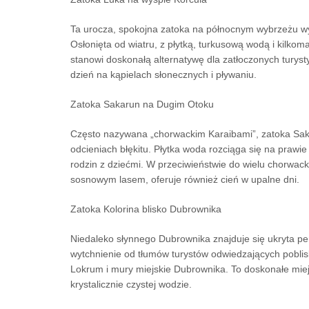
Ta urocza, spokojna zatoka na północnym wybrzeżu wysp
Osłonięta od wiatru, z płytką, turkusową wodą i kilko
stanowi doskonałą alternatywę dla zatłoczonych turys
dzień na kąpielach słonecznych i pływaniu.
Zatoka Sakarun na Dugim Otoku
Często nazywana „chorwackim Karaibami”, zatoka Sak
odcieniach błękitu. Płytka woda rozciąga się na prawi
rodzin z dziećmi. W przeciwieństwie do wielu chorwacki
sosnowym lasem, oferuje również cień w upalne dni.
Zatoka Kolorina blisko Dubrownika
Niedaleko słynnego Dubrownika znajduje się ukryta per
wytchnienie od tłumów turystów odwiedzających poblisk
Lokrum i mury miejskie Dubrownika. To doskonałe miej
krystalicznie czystej wodzie.