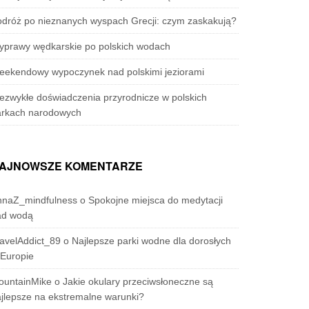
dróż po nieznanych wyspach Grecji: czym zaskakują?
yprawy wędkarskie po polskich wodach
eekendowy wypoczynek nad polskimi jeziorami
ezwykłe doświadczenia przyrodnicze w polskich
arkach narodowych
AJNOWSZE KOMENTARZE
nnaZ_mindfulness
o
Spokojne miejsca do medytacji
ad wodą
avelAddict_89
o
Najlepsze parki wodne dla dorosłych
Europie
ountainMike
o
Jakie okulary przeciwsłoneczne są
jlepsze na ekstremalne warunki?