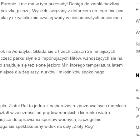
 Europie, i nie ma w tym przesady! Dostęp do zatoki możliwy
Po
 ścieżką pieszą. Wysiłek związany z dotarciem do tego miejsca
 plaży i krystalicznie czystej wody w niesamowitych odcieniach
W
W
Ni
p
ok na Adriatyku. Składa się z trzech części i 25 mniejszych
 część parku słynie z imponujących klifów, wznoszących się na
najduje się też słone jezioro Mir, którego temperatura latem
miejsce dla żeglarzy, nurków i miłośników spokojnego
N
A
n
cypla, Zlatni Rat to jedna z najbardziej rozpoznawalnych morskich
Tr
ztałt w zależności od prądów morskich i kierunku wiatru.
w 
miejsce do uprawiania sportów wodnych, szczególnie
ąga się spektakularny widok na cały „Złoty Róg”.
M
na