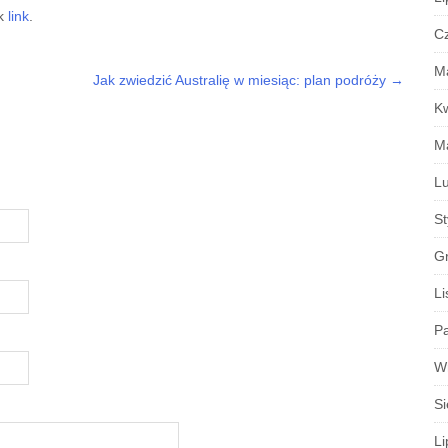
ek
link
.
C
M
Jak zwiedzić Australię w miesiąc: plan podróży
→
K
M
Lu
S
G
Li
Pa
W
Si
Li