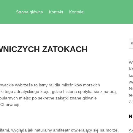
Skip to content
Strona główna
Kontakt
Kontakt
S
WNICZYCH ZATOKACH
Wi
Ka
ko
wy
rwackie wybrzeże to istny raj dla miłośników morskich
Na
i tego adriatyckiego kraju, gdzie historia spotyka się z naturą,
te
ularnych miejsc po sekretne zakątki znane głównie
Z
Chorwacji.
N
fami, wygląda jak naturalny amfiteatr otwierający się na morze.
Sp