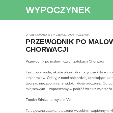
WYPOCZYNEK
OPUBLIKOWANO W
STYCZEŃ 29, 2026
PRZEZ
ASIA
PRZEWODNIK PO MALO
CHORWACJI
Przewodnik po malowniczych zatokach Chorwacji
Lazurowa woda, ukryte plaże i dramatyczne klify – cho
krajobrazów. Odkryj z nami najbardziej urzekające zatok
tworząc niezapomniane widoki i doświadczenia. Od pop
miejscowym – zapraszamy w podróż wzdłuż wybrzeża 
Zatoka Stiniva na wyspie Vis
Ta bajeczna zatoka, otoczona wysokimi, wapiennymi kli