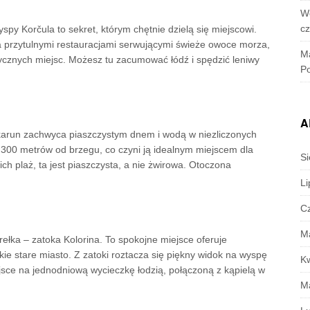
W
c
y Korčula to sekret, którym chętnie dzielą się miejscowi.
ma przytulnymi restauracjami serwującymi świeże owoce morza,
M
tycznych miejsc. Możesz tu zacumować łódź i spędzić leniwy
Po
A
arun zachwyca piaszczystym dnem i wodą w niezliczonych
e 300 metrów od brzegu, co czyni ją idealnym miejscem dla
Si
ch plaż, ta jest piaszczysta, a nie żwirowa. Otoczona
Li
C
M
ełka – zatoka Kolorina. To spokojne miejsce oferuje
ie stare miasto. Z zatoki roztacza się piękny widok na wyspę
K
sce na jednodniową wycieczkę łodzią, połączoną z kąpielą w
M