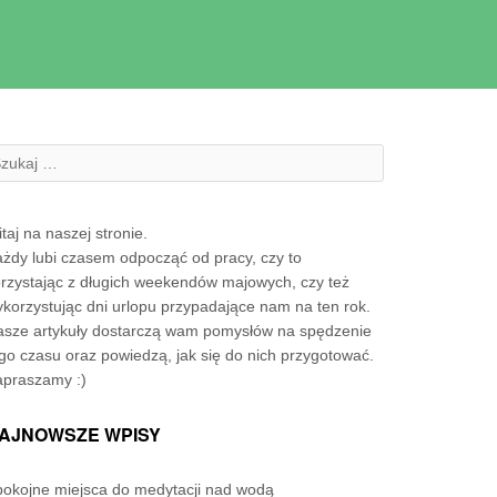
zukanie:
taj na naszej stronie.
żdy lubi czasem odpocząć od pracy, czy to
rzystając z długich weekendów majowych, czy też
korzystując dni urlopu przypadające nam na ten rok.
sze artykuły dostarczą wam pomysłów na spędzenie
go czasu oraz powiedzą, jak się do nich przygotować.
apraszamy :)
AJNOWSZE WPISY
okojne miejsca do medytacji nad wodą