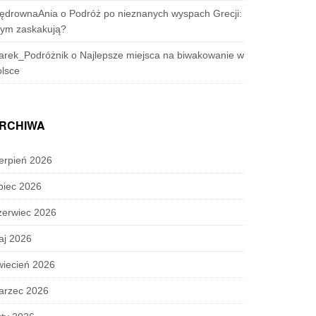
ędrownaAnia
o
Podróż po nieznanych wyspach Grecji:
zym zaskakują?
arek_Podróżnik
o
Najlepsze miejsca na biwakowanie w
lsce
RCHIWA
erpień 2026
piec 2026
zerwiec 2026
aj 2026
wiecień 2026
arzec 2026