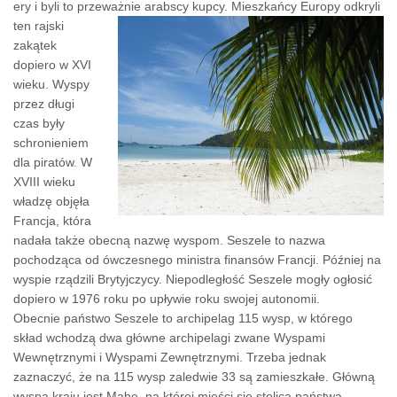
ery i byli to przeważnie arabscy kupcy.
Mieszkańcy Europy odkryli
ten rajski
zakątek
dopiero w XVI
wieku. Wyspy
przez długi
czas były
schronieniem
dla piratów. W
XVIII wieku
władzę objęła
Francja, która
nadała także obecną nazwę wyspom. Seszele to nazwa
pochodząca od ówczesnego ministra finansów Francji. Później na
wyspie rządzili Brytyjczycy. Niepodległość Seszele mogły ogłosić
dopiero w 1976 roku po upływie roku swojej autonomii.
Obecnie państwo Seszele to archipelag 115 wysp, w którego
skład wchodzą dwa główne archipelagi zwane Wyspami
Wewnętrznymi i Wyspami Zewnętrznymi. Trzeba jednak
zaznaczyć, że na 115 wysp zaledwie 33 są zamieszkałe. Główną
wyspą kraju jest Mahe, na której mieści się stolica państwa