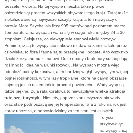
Seszele, Victoria. Na tej wyspie mieszka także prawie
osiemdziesiąt procent wszystkich obywateli tego kraju. Tutaj także
zlokalizowane są najwyższe szczyty kraju, a ten najwyższy o
nazwie More Seychellois liczy 905 metrów nad poziomem morza.
Temperatura na wyspach waha się w ciągu roku między 24 a 30
stopniami Celsjusza, co niewątpliwie stanowi wielki pozytyw.
Pomimo, iż są to wyspy stosunkowo niedawno zamieszkałe przez
człowieka, to flora i fauna są tu przepiękne i bogate. A to wszystko
dzięki korzystnemu klimatowi. Duże opady i brak pory suchej dają
roślinności idealne warunki rozwoju. Na wyspach można więc
odnaleźć palmy kokosowe, a im bardziej w głąb wyspy, tym więcej
bujnej roślinności, w tym lasy tropikalne, które na całym obszarze
zajmują jakieś osiemnaście procent powierzchni. Wody wysp są
także piękne. Buja rafa koralowa to niewątpliwie
wielka atrakcja
tutejszej turystyki
. Niestety, poprzez zanieczyszczenia wody
oraz stale podnoszącą się jej temperaturę, rafa z roku na rok jest
coraz uboższa, a odpowiedzialny za ten stan jest człowiek.
Turyści
przybywając
na wyspy chcą