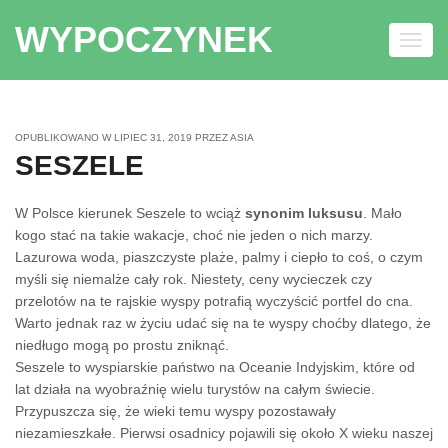
WYPOCZYNEK
Toggl
navig
Skip to content
OPUBLIKOWANO W
LIPIEC 31, 2019
PRZEZ
ASIA
SESZELE
W Polsce kierunek Seszele to wciąż
synonim luksusu
. Mało
kogo stać na takie wakacje, choć nie jeden o nich marzy.
Lazurowa woda, piaszczyste plaże, palmy i ciepło to coś, o czym
myśli się niemalże cały rok. Niestety, ceny wycieczek czy
przelotów na te rajskie wyspy potrafią wyczyścić portfel do cna.
Warto jednak raz w życiu udać się na te wyspy choćby dlatego, że
niedługo mogą po prostu zniknąć.
Seszele to wyspiarskie państwo na Oceanie Indyjskim, które od
lat działa na wyobraźnię wielu turystów na całym świecie.
Przypuszcza się, że wieki temu wyspy pozostawały
niezamieszkałe. Pierwsi osadnicy pojawili się około X wieku naszej