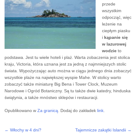
przede
wszystkim
odpocząć, więc
leżenie na
ciepłym piasku
i
kąpanie się
w lazurowej
wodzie
to
podstawa. Jest tu wiele hoteli i plaż. Warta zobaczenia jest stolica
kraju, Victoria, która uznana jest za jedną z najmniejszych stolic
świata. Wypożyczając auto można w ciągu jednego dnia zobaczyć
wszystkie plaże na największej wyspie Mahe. W stolicy warto
zobaczyć także miniaturę Big Bena i Tower Clock, Muzeum
Narodowe i Ogród Botaniczny. Są tu także dwie katedry, hinduska
świątynia, a także mnóstwo sklepów i restauracji.
Opublikowano w
Za granicą
. Dodaj do zakładek
link
.
←
Włochy w 4 dni?
Tajemnicze zakątki Islandii
→