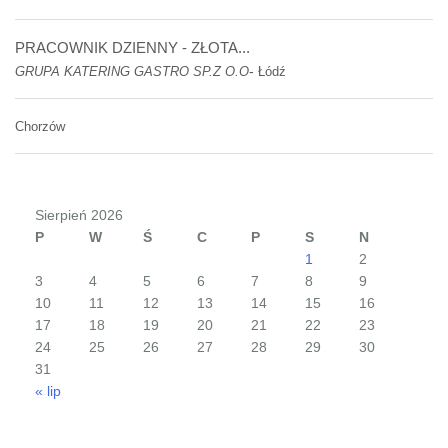
PRACOWNIK DZIENNY - ZŁOTA...
-
GRUPA KATERING GASTRO SP.Z O.O
Łódź
Chorzów
Sierpień 2026
P
W
Ś
C
P
S
N
1
2
3
4
5
6
7
8
9
10
11
12
13
14
15
16
17
18
19
20
21
22
23
24
25
26
27
28
29
30
31
« lip