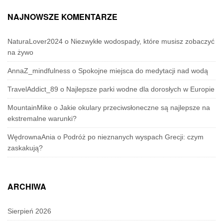
NAJNOWSZE KOMENTARZE
NaturaLover2024
o
Niezwykłe wodospady, które musisz zobaczyć
na żywo
AnnaZ_mindfulness
o
Spokojne miejsca do medytacji nad wodą
TravelAddict_89
o
Najlepsze parki wodne dla dorosłych w Europie
MountainMike
o
Jakie okulary przeciwsłoneczne są najlepsze na
ekstremalne warunki?
WędrownaAnia
o
Podróż po nieznanych wyspach Grecji: czym
zaskakują?
ARCHIWA
Sierpień 2026