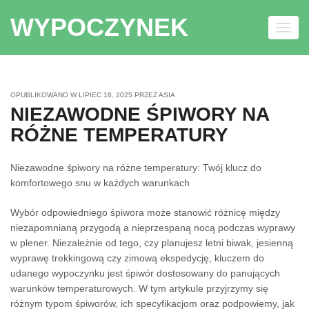
WYPOCZYNEK
Toggl
navig
Skip to content
OPUBLIKOWANO W
LIPIEC 18, 2025
PRZEZ
ASIA
NIEZAWODNE ŚPIWORY NA
RÓŻNE TEMPERATURY
Niezawodne śpiwory na różne temperatury: Twój klucz do
komfortowego snu w każdych warunkach
Wybór odpowiedniego śpiwora może stanowić różnicę między
niezapomnianą przygodą a nieprzespaną nocą podczas wyprawy
w plener. Niezależnie od tego, czy planujesz letni biwak, jesienną
wyprawę trekkingową czy zimową ekspedycję, kluczem do
udanego wypoczynku jest śpiwór dostosowany do panujących
warunków temperaturowych. W tym artykule przyjrzymy się
różnym typom śpiworów, ich specyfikacjom oraz podpowiemy, jak