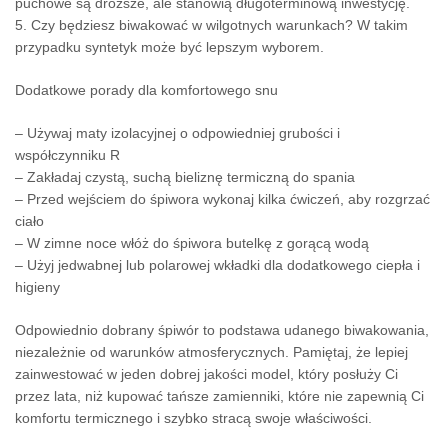
puchowe są droższe, ale stanowią długoterminową inwestycję.
5. Czy będziesz biwakować w wilgotnych warunkach? W takim
przypadku syntetyk może być lepszym wyborem.
Dodatkowe porady dla komfortowego snu
– Używaj maty izolacyjnej o odpowiedniej grubości i
współczynniku R
– Zakładaj czystą, suchą bieliznę termiczną do spania
– Przed wejściem do śpiwora wykonaj kilka ćwiczeń, aby rozgrzać
ciało
– W zimne noce włóż do śpiwora butelkę z gorącą wodą
– Użyj jedwabnej lub polarowej wkładki dla dodatkowego ciepła i
higieny
Odpowiednio dobrany śpiwór to podstawa udanego biwakowania,
niezależnie od warunków atmosferycznych. Pamiętaj, że lepiej
zainwestować w jeden dobrej jakości model, który posłuży Ci
przez lata, niż kupować tańsze zamienniki, które nie zapewnią Ci
komfortu termicznego i szybko stracą swoje właściwości.