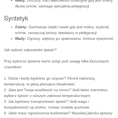
Wady:
Droższy, traci właściwości izolacyjne gdy jest mokry,
dłużej schnie, wymaga specjalnej pielęgnacji
Syntetyk
Zalety:
Zachowuje ciepło nawet gdy jest mokry, szybciej
schnie, zazwyczaj tańszy, łatwiejszy w pielęgnacji
Wady:
Cięższy, większy po spakowaniu, krótsza żywotność
Jak wybrać odpowiedni śpiwór?
Przy wyborze śpiwora warto wziąć pod uwagę kilka kluczowych
czynników:
1. Gdzie i kiedy będziesz go używać? Określ najniższą
temperaturę, w jakiej planujesz biwakować.
2. Jaka jest Twoja wrażliwość na zimno? Jeśli łatwo marzniesz,
wybierz śpiwór o niższym zakresie temperaturowym.
3. Jak będziesz transportować śpiwór? Jeśli waga i
kompaktowość są istotne, rozważ modele puchowe.
4. Jakie masz ograniczenia budżetowe? Wysokiej jakości śpiwory