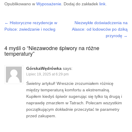
Opublikowano w
Wyposażenie
. Dodaj do zakładek
link
.
←
Historyczne rezydencje w
Niezwykłe doświadczenia na
Post navigation
Polsce: zwiedzanie i nocleg
Alasce: od lodowców po dziką
przyrodę
→
4 myśli o “
Niezawodne śpiwory na różne
temperatury
”
GórskaWędrówka
says:
Lipiec 19, 2025 at 6:29 pm
Świetny artykuł! Wreszcie zrozumiałem różnicę
między temperaturą komfortu a ekstremalną.
Kupiłem kiedyś śpiwór sugerując się tylko tą drugą i
naprawdę zmarzłem w Tatrach. Polecam wszystkim
początkującym dokładnie przeczytać te parametry
przed zakupem.