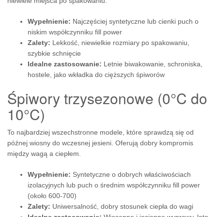
niewiele miejsca po spakowaniu.
Wypełnienie:
Najczęściej syntetyczne lub cienki puch o
niskim współczynniku fill power
Zalety:
Lekkość, niewielkie rozmiary po spakowaniu,
szybkie schnięcie
Idealne zastosowanie:
Letnie biwakowanie, schroniska,
hostele, jako wkładka do cięższych śpiworów
Śpiwory trzysezonowe (0°C do
10°C)
To najbardziej wszechstronne modele, które sprawdzą się od
późnej wiosny do wczesnej jesieni. Oferują dobry kompromis
między wagą a ciepłem.
Wypełnienie:
Syntetyczne o dobrych właściwościach
izolacyjnych lub puch o średnim współczynniku fill power
(około 600-700)
Zalety:
Uniwersalność, dobry stosunek ciepła do wagi