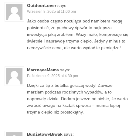
OutdoorLover
says:
Wrzesień 8, 2025 at 11:06 pm
Jako osoba często nocująca pod namiotem mogę
potwierdzić, że puchowy śpiwór to najlepsza
inwestycja jaką zrobiłem. Waży mało, kompresuje się
świetnie i naprawdę trzyma ciepło. Jedyny minus to
rzeczywiście cena, ale warto wydać te pieniądze!
MarznącaMama
says:
Październik 9, 2025 at 4:30 pm
Dzięki za tip z butelką gorącej wody! Zawsze
marzłam podczas rodzinnych wypadów, a to
naprawdę działa. Dodam jeszcze od siebie, że warto
zwrócić uwagę na kształt śpiwora – mumia lepiej
trzyma ciepło niż prostokątny.
BudżetowyBiwak
says: