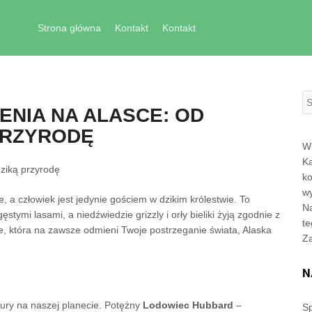
Skip to content
Strona główna
Kontakt
Kontakt
S
NIA NA ALASCE: OD
PRZYRODĘ
Wi
Ka
ziką przyrodę
ko
wy
e, a człowiek jest jedynie gościem w dzikim królestwie. To
Na
stymi lasami, a niedźwiedzie grizzly i orły bieliki żyją zgodnie z
te
, która na zawsze odmieni Twoje postrzeganie świata, Alaska
Z
N
ury na naszej planecie. Potężny
Lodowiec Hubbard
–
Sp