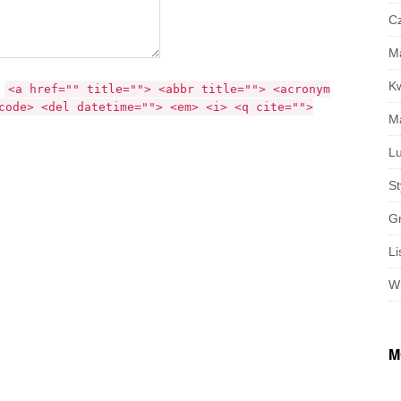
C
M
K
:
<a href="" title=""> <abbr title=""> <acronym
code> <del datetime=""> <em> <i> <q cite="">
M
Lu
S
G
Li
W
M