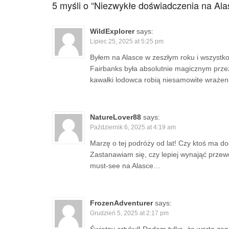
5 myśli o “
Niezwykłe doświadczenia na Ala
WildExplorer
says:
Lipiec 25, 2025 at 5:25 pm
Byłem na Alasce w zeszłym roku i wszystko
Fairbanks była absolutnie magicznym przeż
kawałki lodowca robią niesamowite wrażen
NatureLover88
says:
Październik 6, 2025 at 4:19 am
Marzę o tej podróży od lat! Czy ktoś ma d
Zastanawiam się, czy lepiej wynająć prze
must-see na Alasce…
FrozenAdventurer
says:
Grudzień 5, 2025 at 2:17 pm