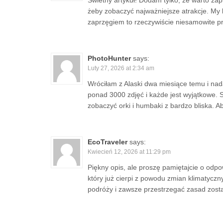
Świetny artykuł! Dodam tylko, że warto za
żeby zobaczyć najważniejsze atrakcje. My b
zaprzęgiem to rzeczywiście niesamowite pr
PhotoHunter
says:
Luty 27, 2026 at 2:34 am
Wróciłam z Alaski dwa miesiące temu i nad
ponad 3000 zdjęć i każde jest wyjątkowe. 
zobaczyć orki i humbaki z bardzo bliska. 
EcoTraveler
says:
Kwiecień 12, 2026 at 11:29 pm
Piękny opis, ale proszę pamiętajcie o odp
który już cierpi z powodu zmian klimatycz
podróży i zawsze przestrzegać zasad zostaw