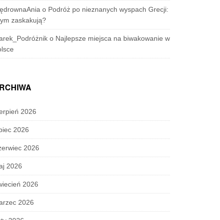
ędrownaAnia
o
Podróż po nieznanych wyspach Grecji:
zym zaskakują?
arek_Podróżnik
o
Najlepsze miejsca na biwakowanie w
lsce
RCHIWA
erpień 2026
piec 2026
zerwiec 2026
aj 2026
wiecień 2026
arzec 2026