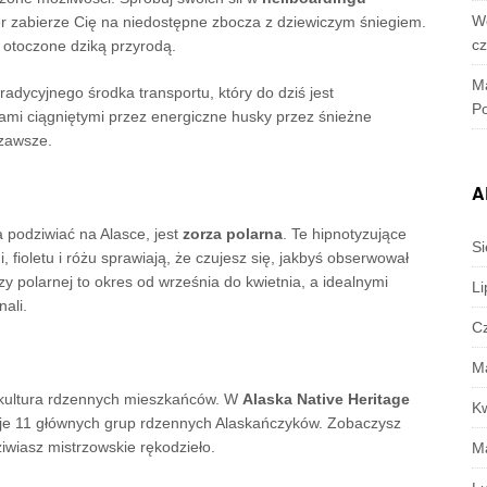
W
r zabierze Cię na niedostępne zbocza z dziewiczym śniegiem.
c
 otoczone dziką przyrodą.
M
radycyjnego środka transportu, który do dziś jest
Po
mi ciągniętymi przez energiczne husky przez śnieżne
 zawsze.
A
 podziwiać na Alasce, jest
zorza polarna
. Te hipnotyzujące
Si
 fioletu i różu sprawiają, że czujesz się, jakbyś obserwował
y polarnej to okres od września do kwietnia, a idealnymi
Li
ali.
C
M
ta kultura rdzennych mieszkańców. W
Alaska Native Heritage
K
je 11 głównych grup rdzennych Alaskańczyków. Zobaczysz
ziwiasz mistrzowskie rękodzieło.
M