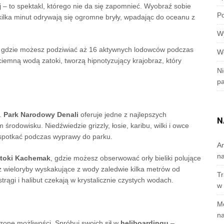
– to spektakl, którego nie da się zapomnieć. Wyobraź sobie
Po
kilka minut odrywają się ogromne bryły, wpadając do oceanu z
W
, gdzie możesz podziwiać aż 16 aktywnych lodowców podczas
W
 ciemną wodą zatoki, tworzą hipnotyzujący krajobraz, który
Ni
p
y.
Park Narodowy Denali
oferuje jedne z najlepszych
N
 środowisku. Niedźwiedzie grizzly, łosie, karibu, wilki i owce
 spotkać podczas wyprawy do parku.
A
n
toki Kachemak
, gdzie możesz obserwować orły bieliki polujące
sz wieloryby wyskakujące z wody zaledwie kilka metrów od
Tr
strągi i halibut czekają w krystalicznie czystych wodach.
w 
M
na
zone możliwości. Spróbuj swoich sił w
heliboardingu
–