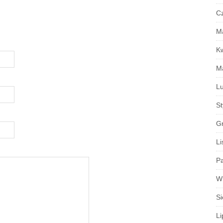
C
M
K
M
Lu
S
G
Li
Pa
W
Si
Li