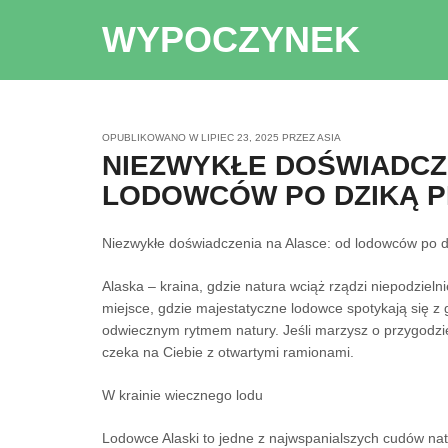
WYPOCZYNEK
OPUBLIKOWANO W
LIPIEC 23, 2025
PRZEZ
ASIA
NIEZWYKŁE DOŚWIADCZE
LODOWCÓW PO DZIKĄ 
Niezwykłe doświadczenia na Alasce: od lodowców po d
Alaska – kraina, gdzie natura wciąż rządzi niepodzielni
miejsce, gdzie majestatyczne lodowce spotykają się z gę
odwiecznym rytmem natury. Jeśli marzysz o przygodzie
czeka na Ciebie z otwartymi ramionami.
W krainie wiecznego lodu
Lodowce Alaski to jedne z najwspanialszych cudów nat