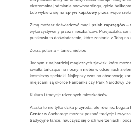
ekstremalnej odmianie snowboardingu, gdzie helikopte
Lub wybierz się na
spływ kajakowy
przez rwące rzeki
Zimą możesz doświadczyć magii
psich zaprzęgów
– t
wykorzystywany przez mieszkańców. Przejażdżka sania
pustkowia to doświadczenie, które zostanie z Tobą na
Zorza polarna – taniec niebios
Jednym z najbardziej magicznych zjawisk, które można
światła tańczące na nocnym niebie w odcieniach zieleni,
kosmiczny spektakl. Najlepszy czas na obserwację zorz
miejscami są okolice Fairbanks czy Park Narodowy Den
Kultura i tradycje rdzennych mieszkańców
Alaska to nie tylko dzika przyroda, ale również boga
Center
w Anchorage możesz poznać tradycje i zwycza
tradycyjne tańce, nauczysz się o ich wierzeniach i pod