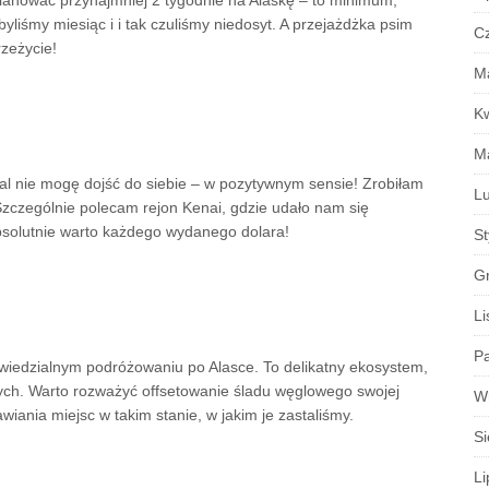
planować przynajmniej 2 tygodnie na Alaskę – to minimum,
yliśmy miesiąc i i tak czuliśmy niedosyt. A przejażdżka psim
C
zeżycie!
M
K
M
al nie mogę dojść do siebie – w pozytywnym sensie! Zrobiłam
Lu
Szczególnie polecam rejon Kenai, gdzie udało nam się
Absolutnie warto każdego wydanego dolara!
S
G
Li
Pa
owiedzialnym podróżowaniu po Alasce. To delikatny ekosystem,
nych. Warto rozważyć offsetowanie śladu węglowego swojej
W
iania miejsc w takim stanie, w jakim je zastaliśmy.
Si
Li