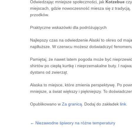
Odwiedzając mniejsze społeczności, jak
Kotzebue
cz
miejscach, gdzie nowoczesność miesza się z tradycją
przodków.
Praktyczne wskazówki dla podróżujących
Najlepszy czas na odwiedzenie Alaski to okres od maja
najdłuższe. W czerwcu możesz doświadczyć fenomenu „b
Pamiętaj, że nawet latem pogoda może być nieprzewidy
shirtów po ciepłą kurtkę i nieprzemakalne buty. I naj
dystans od zwierząt.
Alaska to miejsce, które zmienia perspektywę. Po powr
mniejsze, a świat większy i piękniejszy. To doświadcze
Opublikowano w
Za granicą
. Dodaj do zakładek
link
.
←
Niezawodne śpiwory na różne temperatury
Post navigation