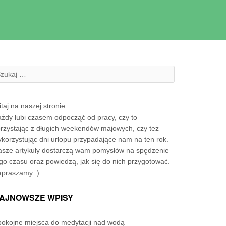
zukanie:
taj na naszej stronie.
żdy lubi czasem odpocząć od pracy, czy to
rzystając z długich weekendów majowych, czy też
korzystując dni urlopu przypadające nam na ten rok.
sze artykuły dostarczą wam pomysłów na spędzenie
go czasu oraz powiedzą, jak się do nich przygotować.
apraszamy :)
AJNOWSZE WPISY
okojne miejsca do medytacji nad wodą