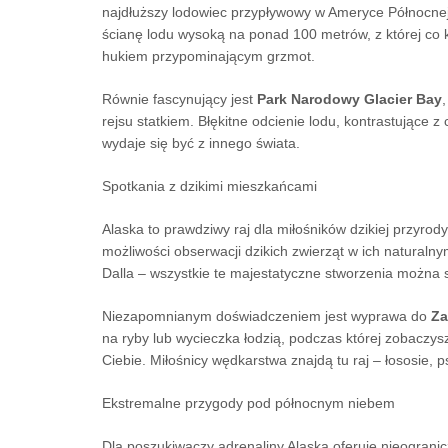
najdłuższy lodowiec przypływowy w Ameryce Północnej 
ścianę lodu wysoką na ponad 100 metrów, z której co 
hukiem przypominającym grzmot.
Równie fascynujący jest
Park Narodowy Glacier Bay
rejsu statkiem. Błękitne odcienie lodu, kontrastujące z
wydaje się być z innego świata.
Spotkania z dzikimi mieszkańcami
Alaska to prawdziwy raj dla miłośników dzikiej przyrod
możliwości obserwacji dzikich zwierząt w ich naturalnym
Dalla – wszystkie te majestatyczne stworzenia można
Niezapomnianym doświadczeniem jest wyprawa do
Za
na ryby lub wycieczka łodzią, podczas której zobaczy
Ciebie. Miłośnicy wędkarstwa znajdą tu raj – łososie, p
Ekstremalne przygody pod północnym niebem
Dla poszukiwaczy adrenaliny Alaska oferuje nieogranic