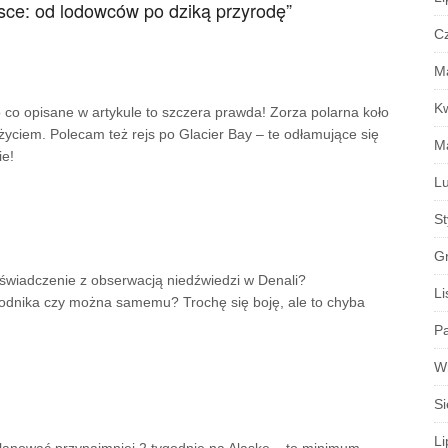
sce: od lodowców po dziką przyrodę
”
C
M
K
 co opisane w artykule to szczera prawda! Zorza polarna koło
yciem. Polecam też rejs po Glacier Bay – te odłamujące się
M
ie!
Lu
S
G
oświadczenie z obserwacją niedźwiedzi w Denali?
Li
wodnika czy można samemu? Trochę się boję, ale to chyba
Pa
W
Si
Li