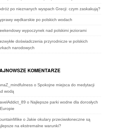
dróż po nieznanych wyspach Grecji: czym zaskakują?
yprawy wędkarskie po polskich wodach
eekendowy wypoczynek nad polskimi jeziorami
ezwykłe doświadczenia przyrodnicze w polskich
arkach narodowych
AJNOWSZE KOMENTARZE
nnaZ_mindfulness
o
Spokojne miejsca do medytacji
ad wodą
avelAddict_89
o
Najlepsze parki wodne dla dorosłych
Europie
ountainMike
o
Jakie okulary przeciwsłoneczne są
jlepsze na ekstremalne warunki?