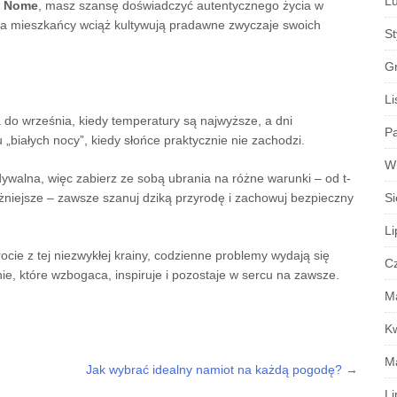
Lu
y
Nome
, masz szansę doświadczyć autentycznego życia w
, a mieszkańcy wciąż kultywują pradawne zwyczaje swoich
S
G
Li
 do września, kiedy temperatury są najwyższe, a dni
Pa
iałych nocy”, kiedy słońce praktycznie nie zachodzi.
W
walna, więc zabierz ze sobą ubrania na różne warunki – od t-
ważniejsze – zawsze szanuj dziką przyrodę i zachowuj bezpieczny
Si
Li
ocie z tej niezwykłej krainy, codzienne problemy wydają się
C
nie, które wzbogaca, inspiruje i pozostaje w sercu na zawsze.
M
K
M
Jak wybrać idealny namiot na każdą pogodę?
→
Li