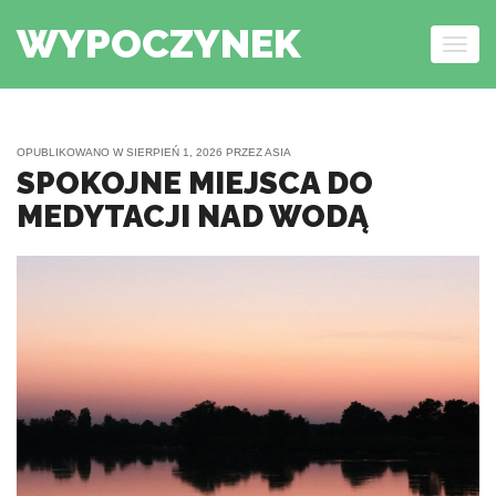
WYPOCZYNEK
Togg
navig
Skip to content
OPUBLIKOWANO W
SIERPIEŃ 1, 2026
PRZEZ
ASIA
SPOKOJNE MIEJSCA DO
MEDYTACJI NAD WODĄ