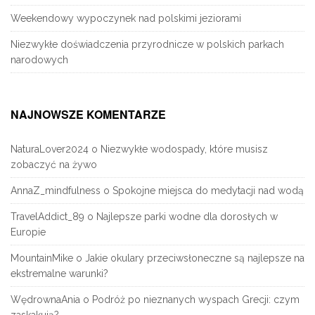
Weekendowy wypoczynek nad polskimi jeziorami
Niezwykłe doświadczenia przyrodnicze w polskich parkach
narodowych
NAJNOWSZE KOMENTARZE
NaturaLover2024
o
Niezwykłe wodospady, które musisz
zobaczyć na żywo
AnnaZ_mindfulness
o
Spokojne miejsca do medytacji nad wodą
TravelAddict_89
o
Najlepsze parki wodne dla dorosłych w
Europie
MountainMike
o
Jakie okulary przeciwsłoneczne są najlepsze na
ekstremalne warunki?
WędrownaAnia
o
Podróż po nieznanych wyspach Grecji: czym