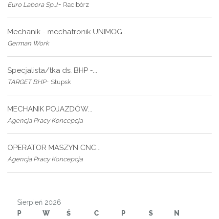
-
Euro Labora Sp.J.
Racibórz
Mechanik - mechatronik UNIMOG...
German Work
Specjalista/tka ds. BHP -...
-
TARGET BHP
Słupsk
MECHANIK POJAZDÓW...
Agencja Pracy Koncepcja
OPERATOR MASZYN CNC...
Agencja Pracy Koncepcja
Sierpień 2026
P
W
Ś
C
P
S
N