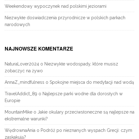
Weekendowy wypoczynek nad polskimi jeziorami
Niezwykłe doświadczenia przyrodnicze w polskich parkach
narodowych
NAJNOWSZE KOMENTARZE
NaturaLover2024
o
Niezwykłe wodospady, które musisz
zobaczyć na żywo
AnnaZ_mindfulness
o
Spokojne miejsca do medytacji nad wodą
TravelAddict_89
o
Najlepsze parki wodne dla dorosłych w
Europie
MountainMike
o
Jakie okulary przeciwsłoneczne są najlepsze na
ekstremalne warunki?
WędrownaAnia
o
Podróż po nieznanych wyspach Grecji: czym
zaskakują?