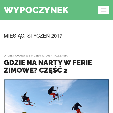
WYPOCZYNEK
Togg
navig
Skip to content
MIESIĄC:
STYCZEŃ 2017
OPUBLIKOWANO W
STYCZEŃ 30, 2017
PRZEZ
ASIA
GDZIE NA NARTY W FERIE
ZIMOWE? CZĘŚĆ 2