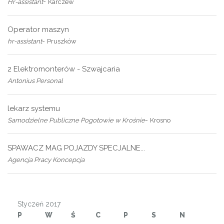
-
Hr-assistant
Karczew
Operator maszyn
-
hr-assistant
Pruszków
2 Elektromonterów - Szwajcaria
Antonius Personal
lekarz systemu
-
Samodzielne Publiczne Pogotowie w Krośnie
Krosno
SPAWACZ MAG POJAZDY SPECJALNE...
Agencja Pracy Koncepcja
Styczeń 2017
P
W
Ś
C
P
S
N