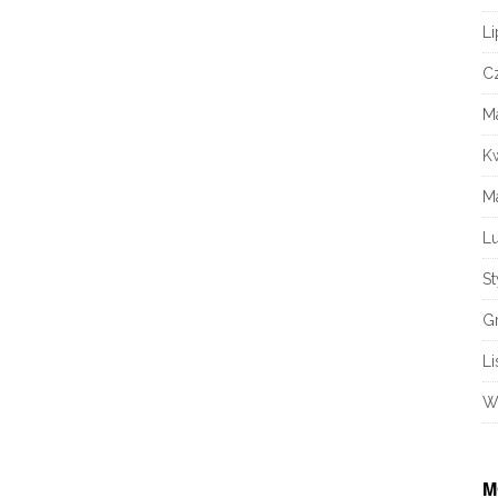
Li
C
M
K
M
L
S
G
Li
W
M