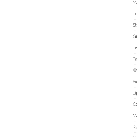
M
L
S
G
L
Pa
W
Si
Li
C
M
K