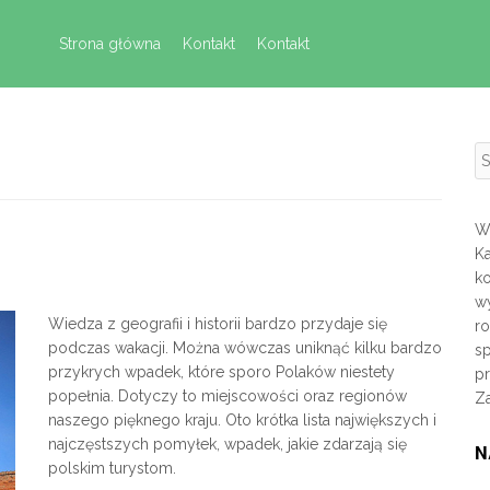
Skip to content
Strona główna
Kontakt
Kontakt
S
Wi
K
k
wy
Wiedza z geografii i historii bardzo przydaje się
r
podczas wakacji. Można wówczas uniknąć kilku bardzo
sp
przykrych wpadek, które sporo Polaków niestety
p
popełnia. Dotyczy to miejscowości oraz regionów
Z
naszego pięknego kraju. Oto krótka lista największych i
najczęstszych pomyłek, wpadek, jakie zdarzają się
N
polskim turystom.