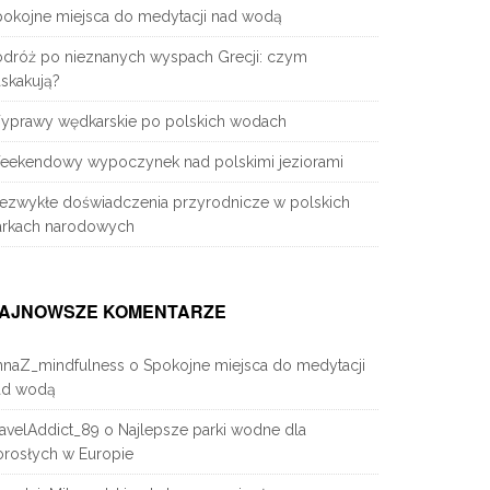
pokojne miejsca do medytacji nad wodą
odróż po nieznanych wyspach Grecji: czym
skakują?
yprawy wędkarskie po polskich wodach
eekendowy wypoczynek nad polskimi jeziorami
iezwykłe doświadczenia przyrodnicze w polskich
arkach narodowych
AJNOWSZE KOMENTARZE
nnaZ_mindfulness
o
Spokojne miejsca do medytacji
ad wodą
avelAddict_89
o
Najlepsze parki wodne dla
orosłych w Europie