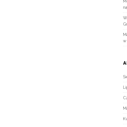
M
na
W
Gr
M
w
A
Si
Li
C
M
K