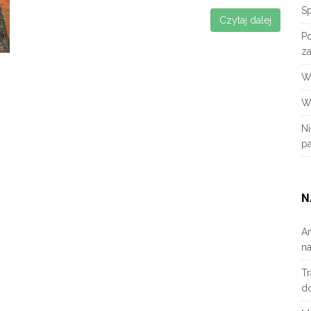
S
Czytaj dalej
P
za
W
W
N
p
N
A
n
Tr
d