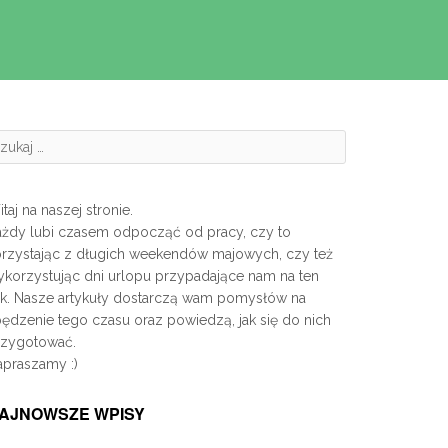
zukanie:
taj na naszej stronie.
ażdy lubi czasem odpocząć od pracy, czy to
orzystając z długich weekendów majowych, czy też
korzystując dni urlopu przypadające nam na ten
ok. Nasze artykuły dostarczą wam pomysłów na
ędzenie tego czasu oraz powiedzą, jak się do nich
rzygotować.
apraszamy :)
AJNOWSZE WPISY