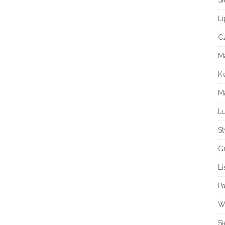
Si
Li
C
M
K
M
L
S
G
Li
Pa
W
Si