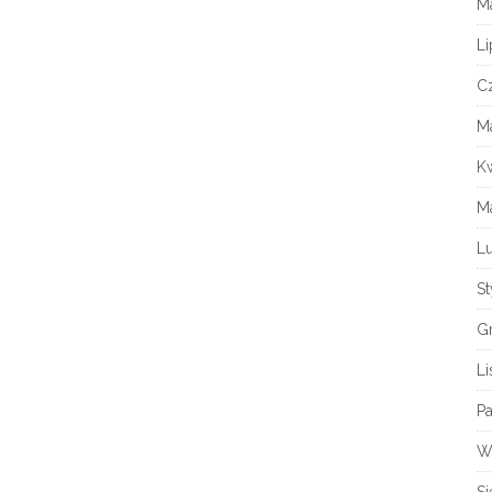
M
Li
C
M
K
M
Lu
S
G
L
Pa
W