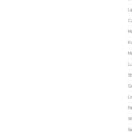
Li
C
Ma
K
M
Lu
S
G
L
Pa
W
Si