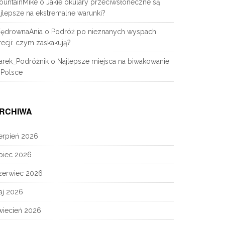
ountainMike
o
Jakie okulary przeciwsłoneczne są
jlepsze na ekstremalne warunki?
ędrownaAnia
o
Podróż po nieznanych wyspach
ecji: czym zaskakują?
arek_Podróżnik
o
Najlepsze miejsca na biwakowanie
 Polsce
RCHIWA
erpień 2026
piec 2026
zerwiec 2026
aj 2026
wiecień 2026