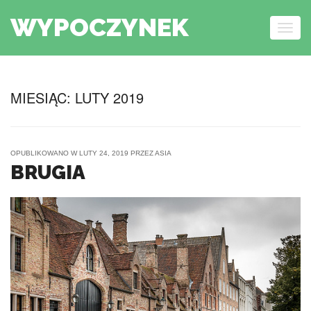
WYPOCZYNEK
Togg
navig
Skip to content
MIESIĄC:
LUTY 2019
OPUBLIKOWANO W
LUTY 24, 2019
PRZEZ
ASIA
BRUGIA