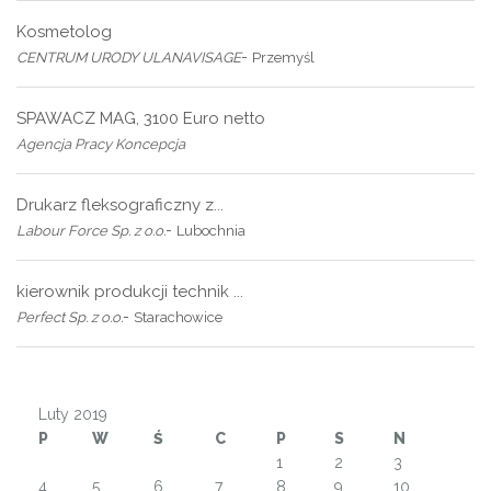
Kosmetolog
-
CENTRUM URODY ULANAVISAGE
Przemyśl
SPAWACZ MAG, 3100 Euro netto
Agencja Pracy Koncepcja
Drukarz fleksograficzny z...
-
Labour Force Sp. z o.o.
Lubochnia
kierownik produkcji technik ...
-
Perfect Sp. z o.o.
Starachowice
Luty 2019
P
W
Ś
C
P
S
N
1
2
3
4
5
6
7
8
9
10