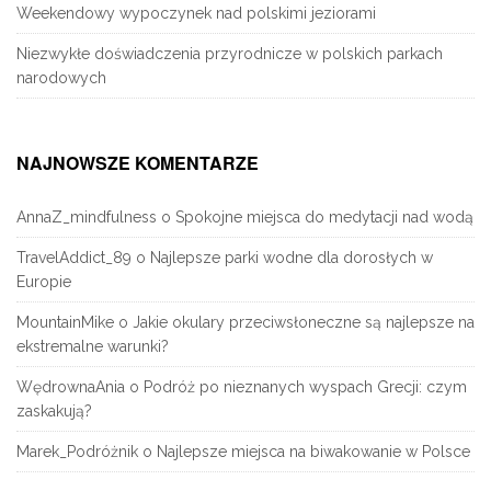
Weekendowy wypoczynek nad polskimi jeziorami
Niezwykłe doświadczenia przyrodnicze w polskich parkach
narodowych
NAJNOWSZE KOMENTARZE
AnnaZ_mindfulness
o
Spokojne miejsca do medytacji nad wodą
TravelAddict_89
o
Najlepsze parki wodne dla dorosłych w
Europie
MountainMike
o
Jakie okulary przeciwsłoneczne są najlepsze na
ekstremalne warunki?
WędrownaAnia
o
Podróż po nieznanych wyspach Grecji: czym
zaskakują?
Marek_Podróżnik
o
Najlepsze miejsca na biwakowanie w Polsce