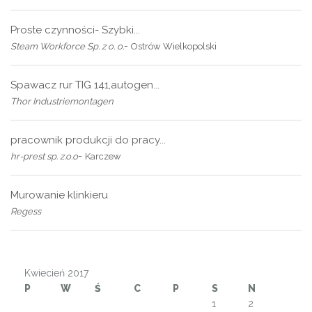
Proste czynności- Szybki...
-
Steam Workforce Sp. z o. o.
Ostrów Wielkopolski
Spawacz rur TIG 141,autogen...
Thor Industriemontagen
pracownik produkcji do pracy...
-
hr-prest sp. z.o.o
Karczew
Murowanie klinkieru
Regess
Kwiecień 2017
P
W
Ś
C
P
S
N
1
2