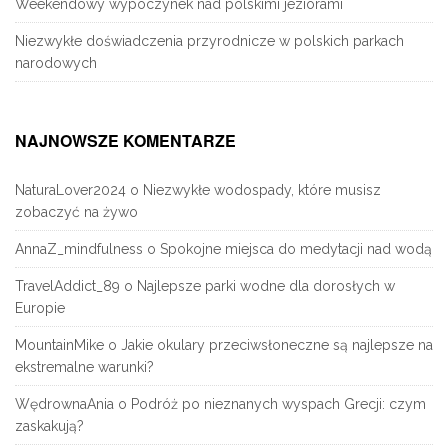
Weekendowy wypoczynek nad polskimi jeziorami
Niezwykłe doświadczenia przyrodnicze w polskich parkach
narodowych
NAJNOWSZE KOMENTARZE
NaturaLover2024
o
Niezwykłe wodospady, które musisz
zobaczyć na żywo
AnnaZ_mindfulness
o
Spokojne miejsca do medytacji nad wodą
TravelAddict_89
o
Najlepsze parki wodne dla dorosłych w
Europie
MountainMike
o
Jakie okulary przeciwsłoneczne są najlepsze na
ekstremalne warunki?
WędrownaAnia
o
Podróż po nieznanych wyspach Grecji: czym
zaskakują?