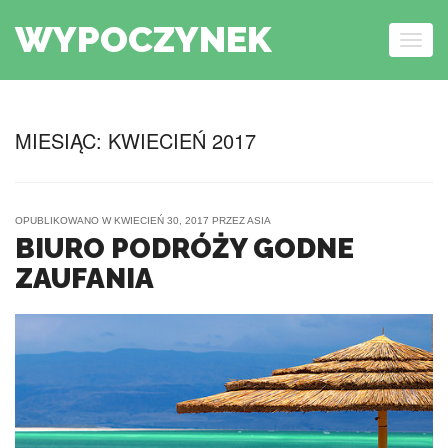
WYPOCZYNEK
Togg
navig
Skip to content
MIESIĄC:
KWIECIEŃ 2017
OPUBLIKOWANO W
KWIECIEŃ 30, 2017
PRZEZ
ASIA
BIURO PODRÓŻY GODNE
ZAUFANIA