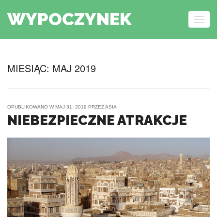
WYPOCZYNEK
Togg
navig
Skip to content
MIESIĄC:
MAJ 2019
OPUBLIKOWANO W
MAJ 31, 2019
PRZEZ
ASIA
NIEBEZPIECZNE ATRAKCJE