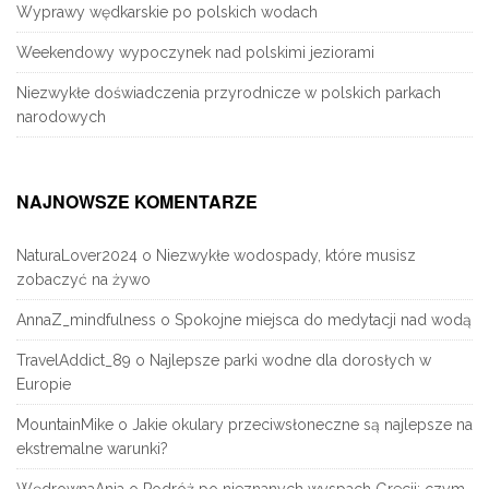
Wyprawy wędkarskie po polskich wodach
Weekendowy wypoczynek nad polskimi jeziorami
Niezwykłe doświadczenia przyrodnicze w polskich parkach
narodowych
NAJNOWSZE KOMENTARZE
NaturaLover2024
o
Niezwykłe wodospady, które musisz
zobaczyć na żywo
AnnaZ_mindfulness
o
Spokojne miejsca do medytacji nad wodą
TravelAddict_89
o
Najlepsze parki wodne dla dorosłych w
Europie
MountainMike
o
Jakie okulary przeciwsłoneczne są najlepsze na
ekstremalne warunki?
WędrownaAnia
o
Podróż po nieznanych wyspach Grecji: czym