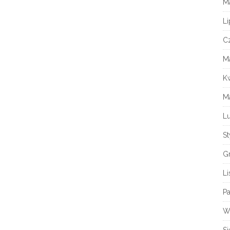
M
Li
C
M
K
M
Lu
S
G
L
Pa
W