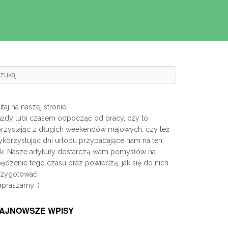
zukanie:
taj na naszej stronie.
ażdy lubi czasem odpocząć od pracy, czy to
orzystając z długich weekendów majowych, czy też
korzystując dni urlopu przypadające nam na ten
ok. Nasze artykuły dostarczą wam pomysłów na
ędzenie tego czasu oraz powiedzą, jak się do nich
rzygotować.
apraszamy :)
AJNOWSZE WPISY