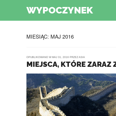
WYPOCZYNEK
MIESIĄC:
MAJ 2016
OPUBLIKOWANO W
MAJ 31, 2016
PRZEZ
ASIA
MIEJSCA, KTÓRE ZARAZ 