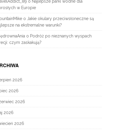
avelAddict_89
o
Najlepsze parki wodne dla
orosłych w Europie
ountainMike
o
Jakie okulary przeciwsłoneczne są
jlepsze na ekstremalne warunki?
ędrownaAnia
o
Podróż po nieznanych wyspach
ecji: czym zaskakują?
RCHIWA
erpień 2026
piec 2026
zerwiec 2026
aj 2026
wiecień 2026