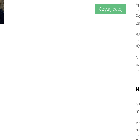
S
Czytaj dalej
P
za
W
W
N
p
N
N
m
A
n