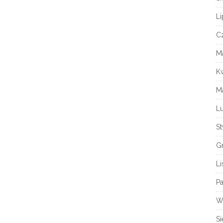
Li
C
Ma
K
M
Lu
S
G
L
Pa
W
Si