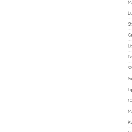
M
L
S
G
L
Pa
W
Si
Li
C
M
K