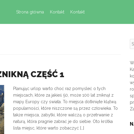
Skip to content
Strona główna
Kontakt
Kontakt
S
Wi
K
ZNIKNĄ CZĘŚĆ 1
k
wy
Planując urlop warto choć raz pomyśleć o tych
r
miejscach, które za jakieś 50, może 100 lat zniknął z
sp
mapy Europy czy świata. To miejsca dotknięte klątwą
p
popularności, które niszczone są przez człowieka. To
Z
także miejsca, zabytki, które walczą o przetrwanie z
naturą, która pragnie zabrać je do siebie. Oto krótka
N
lista miejsc, które warto zobaczyć […]