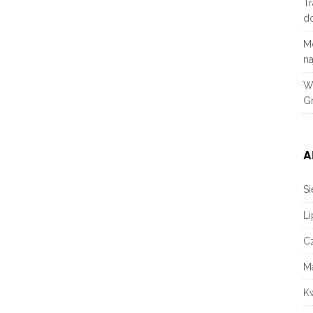
Tr
d
M
na
W
Gr
A
Si
Li
C
M
K