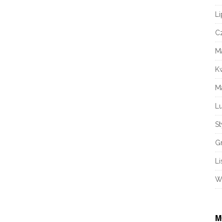
Li
C
M
K
M
L
S
G
Li
W
M