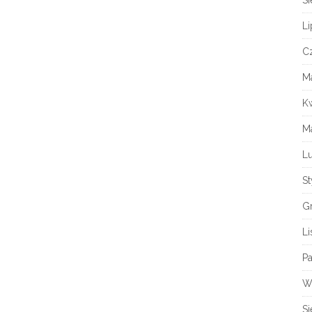
Si
Li
C
M
K
M
L
S
G
Li
Pa
W
Si