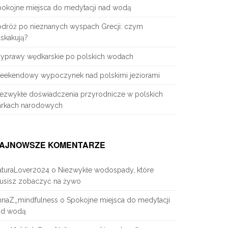
pokojne miejsca do medytacji nad wodą
odróż po nieznanych wyspach Grecji: czym
skakują?
yprawy wędkarskie po polskich wodach
eekendowy wypoczynek nad polskimi jeziorami
iezwykłe doświadczenia przyrodnicze w polskich
arkach narodowych
AJNOWSZE KOMENTARZE
aturaLover2024
o
Niezwykłe wodospady, które
usisz zobaczyć na żywo
nnaZ_mindfulness
o
Spokojne miejsca do medytacji
ad wodą