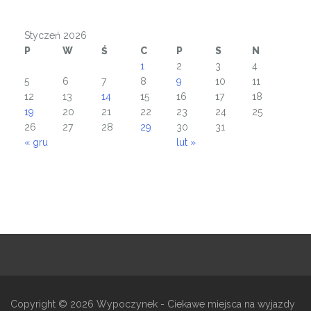
Styczeń 2026
P
W
Ś
C
P
S
N
1
2
3
4
5
6
7
8
9
10
11
12
13
14
15
16
17
18
19
20
21
22
23
24
25
26
27
28
29
30
31
« gru
lut »
Copyright © 2026
Wypoczynek
- Ciekawe miejsca na wyjazdy