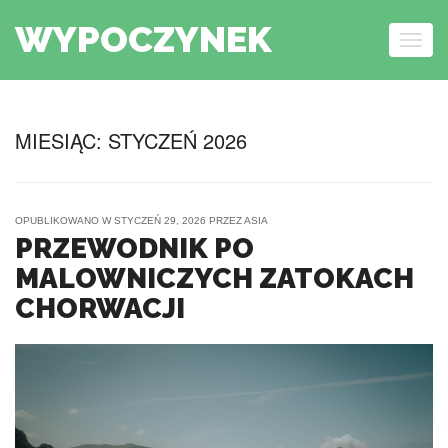
WYPOCZYNEK
Togg
navig
Skip to content
MIESIĄC:
STYCZEŃ 2026
OPUBLIKOWANO W
STYCZEŃ 29, 2026
PRZEZ
ASIA
PRZEWODNIK PO
MALOWNICZYCH ZATOKACH
CHORWACJI