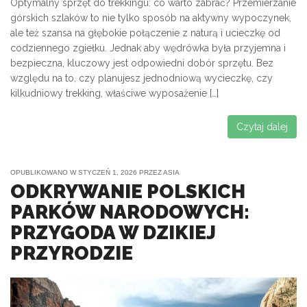
Optymalny sprzęt do trekkingu: co warto zabrać? Przemierzanie
górskich szlaków to nie tylko sposób na aktywny wypoczynek,
ale też szansa na głębokie połączenie z naturą i ucieczkę od
codziennego zgiełku. Jednak aby wędrówka była przyjemna i
bezpieczna, kluczowy jest odpowiedni dobór sprzętu. Bez
względu na to, czy planujesz jednodniową wycieczkę, czy
kilkudniowy trekking, właściwe wyposażenie […]
Czytaj dalej
OPUBLIKOWANO W
STYCZEŃ 1, 2026
PRZEZ
ASIA
ODKRYWANIE POLSKICH
PARKÓW NARODOWYCH:
PRZYGODA W DZIKIEJ
PRZYRODZIE