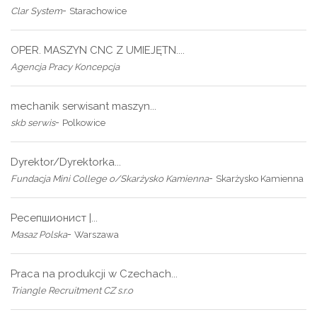
-
Clar System
Starachowice
OPER. MASZYN CNC Z UMIEJĘTN....
Agencja Pracy Koncepcja
mechanik serwisant maszyn...
-
skb serwis
Polkowice
Dyrektor/Dyrektorka...
-
Fundacja Mini College o/Skarżysko Kamienna
Skarżysko Kamienna
Ресепшионист |...
-
Masaz Polska
Warszawa
Praca na produkcji w Czechach...
Triangle Recruitment CZ s.r.o