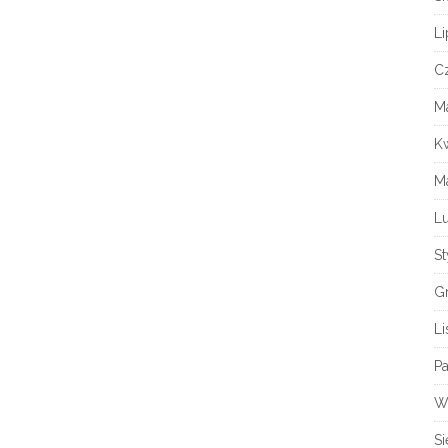
Li
C
Ma
K
M
Lu
S
G
L
Pa
W
Si