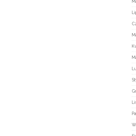
M
Li
C
M
K
M
Lu
S
G
L
Pa
W