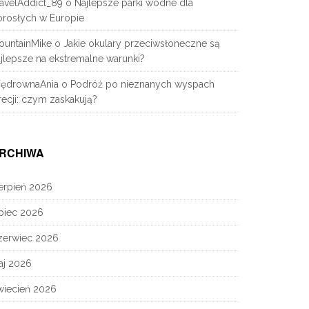
avelAddict_89
o
Najlepsze parki wodne dla
orosłych w Europie
ountainMike
o
Jakie okulary przeciwsłoneczne są
jlepsze na ekstremalne warunki?
ędrownaAnia
o
Podróż po nieznanych wyspach
ecji: czym zaskakują?
RCHIWA
erpień 2026
piec 2026
zerwiec 2026
aj 2026
wiecień 2026