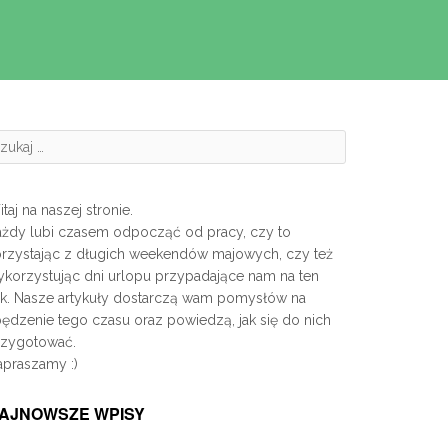
zukanie:
taj na naszej stronie.
ażdy lubi czasem odpocząć od pracy, czy to
orzystając z długich weekendów majowych, czy też
korzystując dni urlopu przypadające nam na ten
ok. Nasze artykuły dostarczą wam pomysłów na
ędzenie tego czasu oraz powiedzą, jak się do nich
rzygotować.
apraszamy :)
AJNOWSZE WPISY