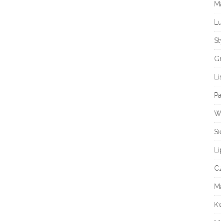
M
L
S
G
L
Pa
W
Si
Li
C
M
K