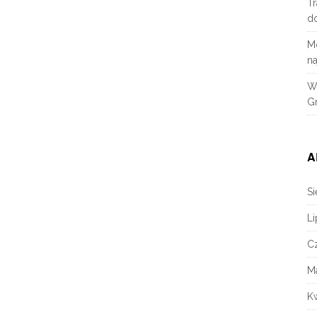
Tr
d
M
na
W
Gr
A
Si
Li
C
M
K