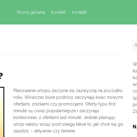
Skip to content
Strona główna
Kontakt
Kontakt
S
Wi
K
?
k
wy
Planowanie urlopu zaczyna się zazwyczaj na początku
r
roku. Wówczas biura podróży zaczynają kusić nowymi
sp
ofertami, zniżkami czy promocjami. Oferty typu first
p
minute są coraz popularniejsze i zaczynają
Z
konkurować z ofertami last minute. Jednak planując
urlop należy wziąć pod uwagę także to, jak chce się go
N
spędzić – aktywnie czy leniwie.