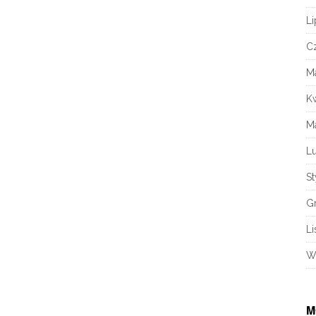
Li
C
M
K
M
L
S
G
Li
W
M