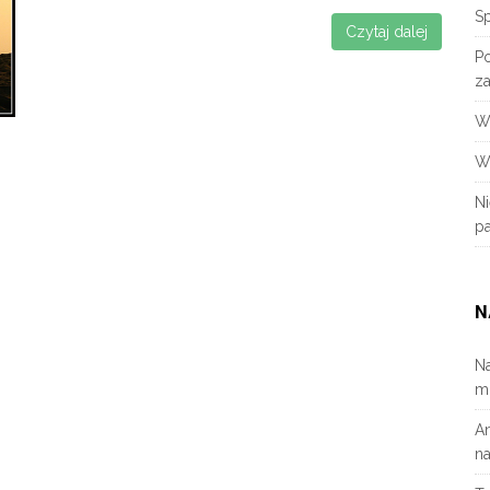
S
Czytaj dalej
P
za
W
W
N
p
N
N
m
A
n