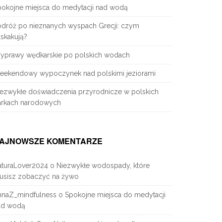
pokojne miejsca do medytacji nad wodą
odróż po nieznanych wyspach Grecji: czym
skakują?
yprawy wędkarskie po polskich wodach
eekendowy wypoczynek nad polskimi jeziorami
iezwykłe doświadczenia przyrodnicze w polskich
arkach narodowych
AJNOWSZE KOMENTARZE
aturaLover2024
o
Niezwykłe wodospady, które
usisz zobaczyć na żywo
nnaZ_mindfulness
o
Spokojne miejsca do medytacji
ad wodą