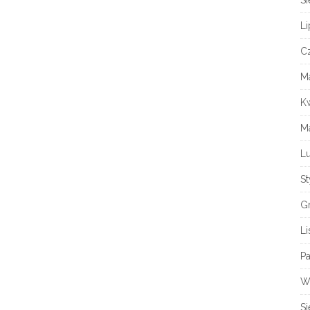
Si
Li
C
M
K
M
L
S
G
Li
Pa
W
Si