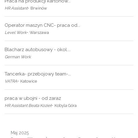
Praca na produkcji kartonów...
-
HR Assistant
Brwinów
Operator maszyn CNC- praca od...
-
Level Work
Warszawa
Blacharz autobusowy - okol....
German Work
Tancerka- przebojowy team-...
-
VATRA
Katowice
praca w ubojni - od zaraz
-
HR Assistant Beata Kozieł
Kobyla Góra
Maj 2025