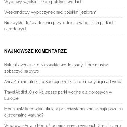
Wyprawy wędkarskie po polskich wodach
Weekendowy wypoczynek nad polskimi jeziorami
Niezwykłe doświadczenia przyrodnicze w polskich parkach
narodowych
NAJNOWSZE KOMENTARZE
NaturaLover2024
o
Niezwykłe wodospady, które musisz
zobaczyć na żywo
AnnaZ_mindfulness
o
Spokojne miejsca do medytacji nad wodą
TravelAddict_89
o
Najlepsze parki wodne dla dorosłych w
Europie
MountainMike
o
Jakie okulary przeciwsłoneczne są najlepsze na
ekstremalne warunki?
WędrownaAnia
o
Podróż po nieznanych wyspach Grecji: czym