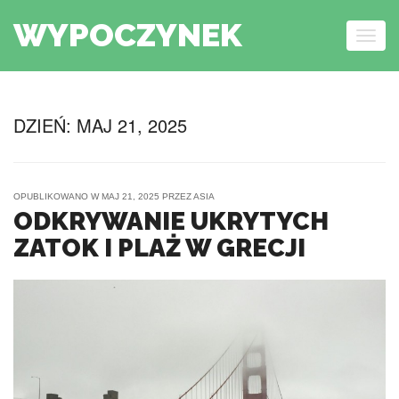
WYPOCZYNEK
Togg
navig
Skip to content
DZIEŃ:
MAJ 21, 2025
OPUBLIKOWANO W
MAJ 21, 2025
PRZEZ
ASIA
ODKRYWANIE UKRYTYCH
ZATOK I PLAŻ W GRECJI