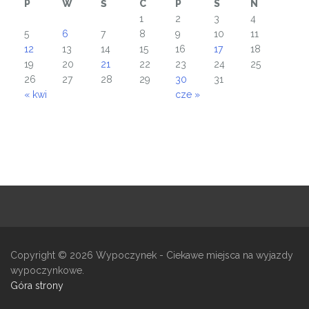
P
W
Ś
C
P
S
N
1
2
3
4
5
6
7
8
9
10
11
12
13
14
15
16
17
18
19
20
21
22
23
24
25
26
27
28
29
30
31
« kwi
cze »
Copyright © 2026
Wypoczynek
- Ciekawe miejsca na wyjazdy
wypoczynkowe.
Góra strony