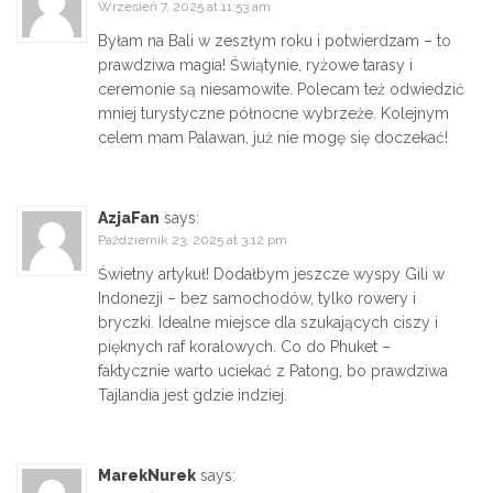
Wrzesień 7, 2025 at 11:53 am
Byłam na Bali w zeszłym roku i potwierdzam – to
prawdziwa magia! Świątynie, ryżowe tarasy i
ceremonie są niesamowite. Polecam też odwiedzić
mniej turystyczne północne wybrzeże. Kolejnym
celem mam Palawan, już nie mogę się doczekać!
AzjaFan
says:
Październik 23, 2025 at 3:12 pm
Świetny artykuł! Dodałbym jeszcze wyspy Gili w
Indonezji – bez samochodów, tylko rowery i
bryczki. Idealne miejsce dla szukających ciszy i
pięknych raf koralowych. Co do Phuket –
faktycznie warto uciekać z Patong, bo prawdziwa
Tajlandia jest gdzie indziej.
MarekNurek
says: