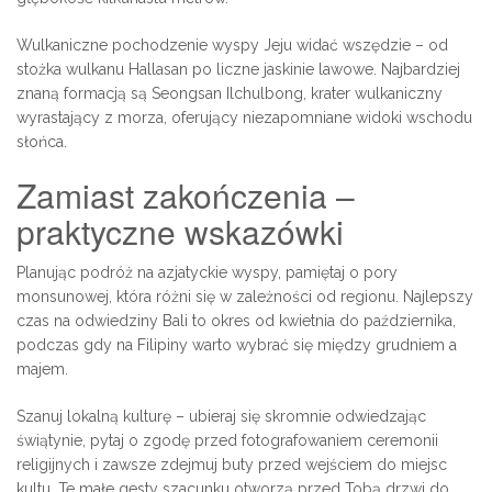
Wulkaniczne pochodzenie wyspy Jeju widać wszędzie – od
stożka wulkanu Hallasan po liczne jaskinie lawowe. Najbardziej
znaną formacją są Seongsan Ilchulbong, krater wulkaniczny
wyrastający z morza, oferujący niezapomniane widoki wschodu
słońca.
Zamiast zakończenia –
praktyczne wskazówki
Planując podróż na azjatyckie wyspy, pamiętaj o pory
monsunowej, która różni się w zależności od regionu. Najlepszy
czas na odwiedziny Bali to okres od kwietnia do października,
podczas gdy na Filipiny warto wybrać się między grudniem a
majem.
Szanuj lokalną kulturę – ubieraj się skromnie odwiedzając
świątynie, pytaj o zgodę przed fotografowaniem ceremonii
religijnych i zawsze zdejmuj buty przed wejściem do miejsc
kultu. Te małe gesty szacunku otworzą przed Tobą drzwi do