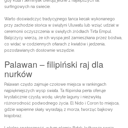
gdy Kuta i Seminyak oferują jedne z najlepszych fal
surfingowych na świecie.
Warto doświadczyć tradycyjnego tańca kecak wykonanego
przy zachodzie słońca w świątyni Uluwatu lub wziąć udział w
ceremonii oczyszczenia w świętych źródłach Tirta Empul.
Balijczycy wierzą, że ich wyspa jest zamieszkana przez bóstwa,
co widać w codziennych ofiarach z kwiatów i jedzenia,
pozostawianych dosłownie wszędzie.
Palawan – filipiński raj dla
nurków
Palawan często zajmuje czołowe miejsca w rankingach
najpiękniejszych wysp świata. Ta filipińska perła oferuje
krystalicznie czystą wodę, ukryte laguny i niezwykłą
różnorodność podwodnego życia. El Nido i Coron to miejsca,
gdzie wapienne skały wyrastają z morza, tworząc bajkowy
krajobraz.