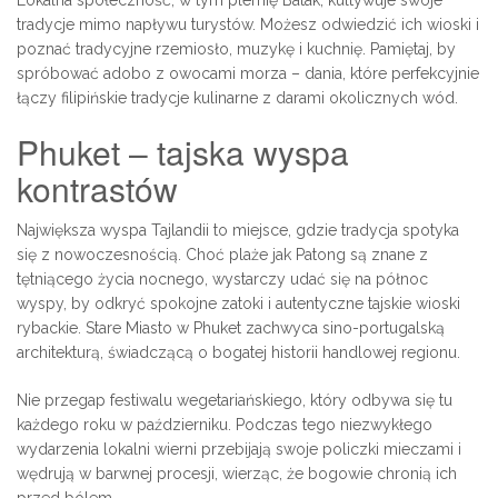
Lokalna społeczność, w tym plemię Batak, kultywuje swoje
tradycje mimo napływu turystów. Możesz odwiedzić ich wioski i
poznać tradycyjne rzemiosło, muzykę i kuchnię. Pamiętaj, by
spróbować adobo z owocami morza – dania, które perfekcyjnie
łączy filipińskie tradycje kulinarne z darami okolicznych wód.
Phuket – tajska wyspa
kontrastów
Największa wyspa Tajlandii to miejsce, gdzie tradycja spotyka
się z nowoczesnością. Choć plaże jak Patong są znane z
tętniącego życia nocnego, wystarczy udać się na północ
wyspy, by odkryć spokojne zatoki i autentyczne tajskie wioski
rybackie. Stare Miasto w Phuket zachwyca sino-portugalską
architekturą, świadczącą o bogatej historii handlowej regionu.
Nie przegap festiwalu wegetariańskiego, który odbywa się tu
każdego roku w październiku. Podczas tego niezwykłego
wydarzenia lokalni wierni przebijają swoje policzki mieczami i
wędrują w barwnej procesji, wierząc, że bogowie chronią ich