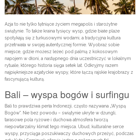
Azja to nie tylko tętniące życiem megapolis i starożytne
świątynie. To także kraina tysięcy wysp, gdzie białe plaże
spotykają się z turkusowymi wodami, a tradycyjna kultura
przetrwała w swojej autentycznej formie. Wyobraź sobie
miejsce, gdzie możesz leżeć pod palmą z kokosowym
napojem w dłoni, a następnego dnia uczestniczyć w lokalnym
rytuale, którego historia sięga setek lat. Odkryjmy razem
najpiękniejsze azjatyckie wyspy, które łączą rajskie krajobrazy z
fascynującą kulturą.
Bali – wyspa bogów i surfingu
Bali to prawdziwa perła Indonezji, często nazywana „Wyspą
Bogów”. Nie bez powodu – świątynie ukryte w dżungli,
tarasowe pola ryżowe i duchowa atmosfera tworzą
niepowtarzalny klimat tego miejsca. Ubud, kulturalne serce
wyspy, przyciąga poszukiwaczy duchowych przeżyć, podczas