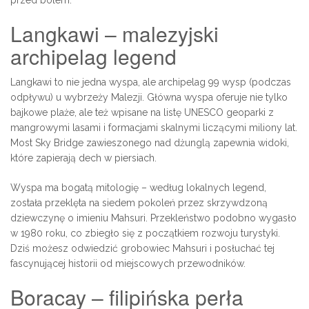
przed bólem.
Langkawi – malezyjski
archipelag legend
Langkawi to nie jedna wyspa, ale archipelag 99 wysp (podczas
odpływu) u wybrzeży Malezji. Główna wyspa oferuje nie tylko
bajkowe plaże, ale też wpisane na listę UNESCO geoparki z
mangrowymi lasami i formacjami skalnymi liczącymi miliony lat.
Most Sky Bridge zawieszonego nad dżunglą zapewnia widoki,
które zapierają dech w piersiach.
Wyspa ma bogatą mitologię – według lokalnych legend,
została przeklęta na siedem pokoleń przez skrzywdzoną
dziewczynę o imieniu Mahsuri. Przekleństwo podobno wygasło
w 1980 roku, co zbiegło się z początkiem rozwoju turystyki.
Dziś możesz odwiedzić grobowiec Mahsuri i posłuchać tej
fascynującej historii od miejscowych przewodników.
Boracay – filipińska perła