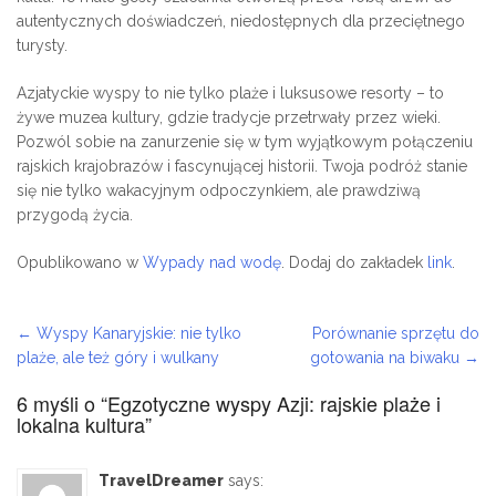
autentycznych doświadczeń, niedostępnych dla przeciętnego
turysty.
Azjatyckie wyspy to nie tylko plaże i luksusowe resorty – to
żywe muzea kultury, gdzie tradycje przetrwały przez wieki.
Pozwól sobie na zanurzenie się w tym wyjątkowym połączeniu
rajskich krajobrazów i fascynującej historii. Twoja podróż stanie
się nie tylko wakacyjnym odpoczynkiem, ale prawdziwą
przygodą życia.
Opublikowano w
Wypady nad wodę
. Dodaj do zakładek
link
.
←
Wyspy Kanaryjskie: nie tylko
Porównanie sprzętu do
Post navigation
plaże, ale też góry i wulkany
gotowania na biwaku
→
6 myśli o “
Egzotyczne wyspy Azji: rajskie plaże i
lokalna kultura
”
TravelDreamer
says: