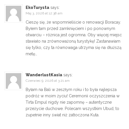
EkoTurysta
says:
Maj 3, 2026 at 12:38 am
Cieszę się, że wspomnieliście o renowacji Boracay.
Byłem tam przed zamknięciem i po ponownym
otwarciu – różnica jest ogromna. Oby więcej miejsc
stawiało na zrównoważoną turystykę! Zastanawiam
się tylko, czy ta równowaga utrzyma się na dłuższą
metę…
WanderlustKasia
says:
Czerwiec 9, 2026 at 3:21 am
Byłam na Bali w zeszłym roku i to była najlepsza
podróż w moim życiu! Ceremonii oczyszczenia w
Tirta Empul nigdy nie zapomnę – autentyczne
przeżycie duchowe. Polecam wszystkim Ubud, to
zupełnie inny świat niż zatłoczona Kuta.