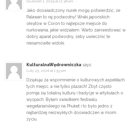
Grudzień 1, 2025 at 12:36 am
Jako doświadczony nurek mogę potwierdzić, że
Palawan to raj podwodny! Wraki japońskich
okrętów w Coron to najlepsze miejsce do
nurkowania, jakie widziałem. Warto zainwestować w
dobry aparat podwodny, żeby uwiecznić te
niesamowite widoki.
KulturalnaWędrowniczka
says:
Luty 25, 2026 at 1:53 pm
Dziękuję za wspomnienie o kulturowych aspektach
tych miejsc, a nie tylko plażach! Zbyt często
pomija się lokalną kulturę i tradycje w artykułach o
wyspach. Byłam świadkiem festiwalu
wegetariańskiego na Phuket i to było jedno z
najbardziej niezwykłych doświadczeń w moim
życiu.