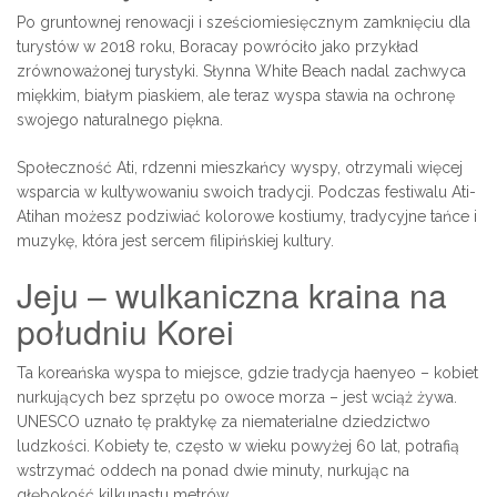
Po gruntownej renowacji i sześciomiesięcznym zamknięciu dla
turystów w 2018 roku, Boracay powróciło jako przykład
zrównoważonej turystyki. Słynna White Beach nadal zachwyca
miękkim, białym piaskiem, ale teraz wyspa stawia na ochronę
swojego naturalnego piękna.
Społeczność Ati, rdzenni mieszkańcy wyspy, otrzymali więcej
wsparcia w kultywowaniu swoich tradycji. Podczas festiwalu Ati-
Atihan możesz podziwiać kolorowe kostiumy, tradycyjne tańce i
muzykę, która jest sercem filipińskiej kultury.
Jeju – wulkaniczna kraina na
południu Korei
Ta koreańska wyspa to miejsce, gdzie tradycja haenyeo – kobiet
nurkujących bez sprzętu po owoce morza – jest wciąż żywa.
UNESCO uznało tę praktykę za niematerialne dziedzictwo
ludzkości. Kobiety te, często w wieku powyżej 60 lat, potrafią
wstrzymać oddech na ponad dwie minuty, nurkując na
głębokość kilkunastu metrów.