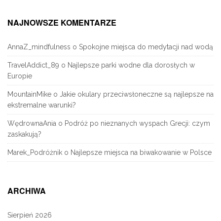
NAJNOWSZE KOMENTARZE
AnnaZ_mindfulness
o
Spokojne miejsca do medytacji nad wodą
TravelAddict_89
o
Najlepsze parki wodne dla dorosłych w
Europie
MountainMike
o
Jakie okulary przeciwsłoneczne są najlepsze na
ekstremalne warunki?
WędrownaAnia
o
Podróż po nieznanych wyspach Grecji: czym
zaskakują?
Marek_Podróżnik
o
Najlepsze miejsca na biwakowanie w Polsce
ARCHIWA
Sierpień 2026