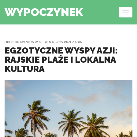
WYPOCZYNEK
Togg
navig
Skip to content
OPUBLIKOWANO W
WRZESIEŃ 6, 2025
PRZEZ
ASIA
EGZOTYCZNE WYSPY AZJI:
RAJSKIE PLAŻE I LOKALNA
KULTURA