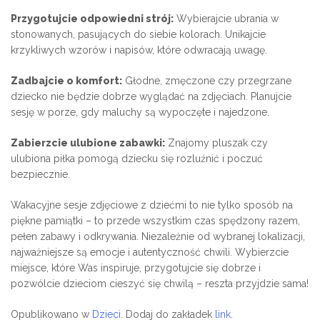
Przygotujcie odpowiedni strój:
Wybierajcie ubrania w
stonowanych, pasujących do siebie kolorach. Unikajcie
krzykliwych wzorów i napisów, które odwracają uwagę.
Zadbajcie o komfort:
Głodne, zmęczone czy przegrzane
dziecko nie będzie dobrze wyglądać na zdjęciach. Planujcie
sesję w porze, gdy maluchy są wypoczęte i najedzone.
Zabierzcie ulubione zabawki:
Znajomy pluszak czy
ulubiona piłka pomogą dziecku się rozluźnić i poczuć
bezpiecznie.
Wakacyjne sesje zdjęciowe z dziećmi to nie tylko sposób na
piękne pamiątki – to przede wszystkim czas spędzony razem,
pełen zabawy i odkrywania. Niezależnie od wybranej lokalizacji,
najważniejsze są emocje i autentyczność chwili. Wybierzcie
miejsce, które Was inspiruje, przygotujcie się dobrze i
pozwólcie dzieciom cieszyć się chwilą – reszta przyjdzie sama!
Opublikowano w
Dzieci
. Dodaj do zakładek
link
.