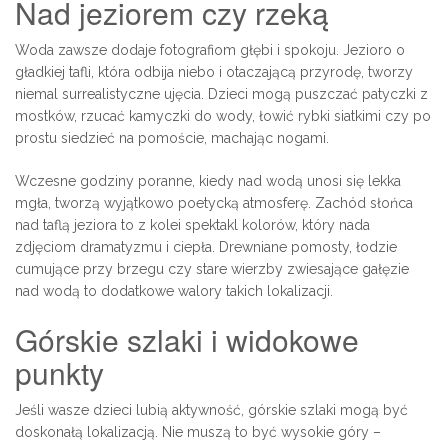
Nad jeziorem czy rzeką
Woda zawsze dodaje fotografiom głębi i spokoju. Jezioro o
gładkiej tafli, która odbija niebo i otaczającą przyrodę, tworzy
niemal surrealistyczne ujęcia. Dzieci mogą puszczać patyczki z
mostków, rzucać kamyczki do wody, łowić rybki siatkimi czy po
prostu siedzieć na pomoście, machając nogami.
Wczesne godziny poranne, kiedy nad wodą unosi się lekka
mgła, tworzą wyjątkowo poetycką atmosferę. Zachód słońca
nad taflą jeziora to z kolei spektakl kolorów, który nada
zdjęciom dramatyzmu i ciepła. Drewniane pomosty, łodzie
cumujące przy brzegu czy stare wierzby zwiesające gałęzie
nad wodą to dodatkowe walory takich lokalizacji.
Górskie szlaki i widokowe
punkty
Jeśli wasze dzieci lubią aktywność, górskie szlaki mogą być
doskonałą lokalizacją. Nie muszą to być wysokie góry –