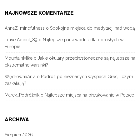
NAJNOWSZE KOMENTARZE
AnnaZ_mindfulness
o
Spokojne miejsca do medytacji nad wodą
TravelAddict_89
o
Najlepsze parki wodne dla dorosłych w
Europie
MountainMike
o
Jakie okulary przeciwsłoneczne są najlepsze na
ekstremalne warunki?
WędrownaAnia
o
Podróż po nieznanych wyspach Grecji: czym
zaskakują?
Marek_Podróżnik
o
Najlepsze miejsca na biwakowanie w Polsce
ARCHIWA
Sierpień 2026