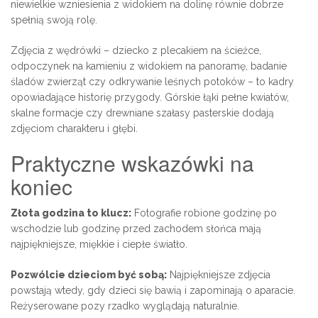
niewielkie wzniesienia z widokiem na dolinę równie dobrze
spełnią swoją rolę.
Zdjęcia z wędrówki – dziecko z plecakiem na ścieżce,
odpoczynek na kamieniu z widokiem na panoramę, badanie
śladów zwierząt czy odkrywanie leśnych potoków – to kadry
opowiadające historię przygody. Górskie łąki pełne kwiatów,
skalne formacje czy drewniane szałasy pasterskie dodają
zdjęciom charakteru i głębi.
Praktyczne wskazówki na
koniec
Złota godzina to klucz:
Fotografie robione godzinę po
wschodzie lub godzinę przed zachodem słońca mają
najpiękniejsze, miękkie i ciepłe światło.
Pozwólcie dzieciom być sobą:
Najpiękniejsze zdjęcia
powstają wtedy, gdy dzieci się bawią i zapominają o aparacie.
Reżyserowane pozy rzadko wyglądają naturalnie.