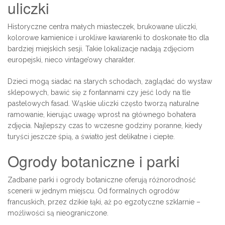
uliczki
Historyczne centra małych miasteczek, brukowane uliczki,
kolorowe kamienice i urokliwe kawiarenki to doskonałe tło dla
bardziej miejskich sesji. Takie lokalizacje nadają zdjęciom
europejski, nieco vintage’owy charakter.
Dzieci mogą siadać na starych schodach, zaglądać do wystaw
sklepowych, bawić się z fontannami czy jeść lody na tle
pastelowych fasad. Wąskie uliczki często tworzą naturalne
ramowanie, kierując uwagę wprost na głównego bohatera
zdjęcia. Najlepszy czas to wczesne godziny poranne, kiedy
turyści jeszcze śpią, a światło jest delikatne i ciepłe.
Ogrody botaniczne i parki
Zadbane parki i ogrody botaniczne oferują różnorodność
scenerii w jednym miejscu. Od formalnych ogrodów
francuskich, przez dzikie łąki, aż po egzotyczne szklarnie –
możliwości są nieograniczone.