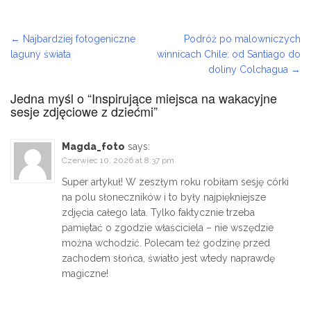
←
Najbardziej fotogeniczne
Podróż po malowniczych
Post navigation
laguny świata
winnicach Chile: od Santiago do
doliny Colchagua
→
Jedna myśl o “
Inspirujące miejsca na wakacyjne
sesje zdjęciowe z dziećmi
”
Magda_foto
says:
Czerwiec 10, 2026 at 8:37 pm
Super artykuł! W zeszłym roku robiłam sesję córki
na polu słoneczników i to były najpiękniejsze
zdjęcia całego lata. Tylko faktycznie trzeba
pamiętać o zgodzie właściciela – nie wszędzie
można wchodzić. Polecam też godzinę przed
zachodem słońca, światło jest wtedy naprawdę
magiczne!