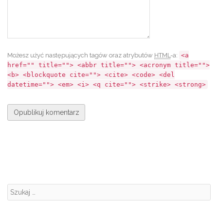
Możesz użyć następujących tagów oraz atrybutów
HTML
-a:
<a
href="" title=""> <abbr title=""> <acronym title="">
<b> <blockquote cite=""> <cite> <code> <del
datetime=""> <em> <i> <q cite=""> <strike> <strong>
Szukanie: