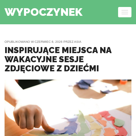
WYPOCZYNEK
Togg
navig
Skip to content
OPUBLIKOWANO W
CZERWIEC 8, 2026
PRZEZ
ASIA
INSPIRUJĄCE MIEJSCA NA
WAKACYJNE SESJE
ZDJĘCIOWE Z DZIEĆMI