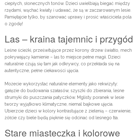
ciepłych, słonecznych tonów. Dzieci uwielbiają biegać między
rzędami, wąchać kwiaty i udawać, że są w zaczarowanym lesie.
Pamiętajcie tylko, by szanować uprawy i prosić właściciela pola
o zgodę!
Las – kraina tajemnic i przygód
Leśne ścieżki, prześwitujące przez korony drzew światło, mech
pokrywający kamienie – las to miejsce pełne magii. Dzieci
naturalnie czują się tam jak odkrywcy, co przekłada się na
autentyczne, pełne ciekawości ujęcia.
Możecie wykorzystać naturalne elementy jako rekwizyty:
gałęzie do budowania szałasów, szyszki do zbierania, leśne
strumyki do puszczania patyczków. Mglisty poranek w lesie
tworzy wyjątkowo klimatyczne, niemal bajkowe ujęcia.
Ubierzcie dzieci w kolory kontrastujące z zielenią – czerwienie,
żółcie czy biele będą pięknie się odcinać od leśnego tła.
Stare miasteczka i kolorowe