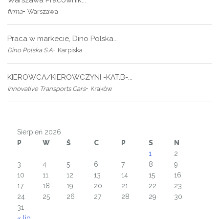
Warszawa Pracownik...
-
firma
Warszawa
Praca w markecie, Dino Polska...
-
Dino Polska S.A
Karpiska
KIEROWCA/KIEROWCZYNI -KAT.B-...
-
Innovative Transports Cars
Kraków
Sierpień 2026
P
W
Ś
C
P
S
N
1
2
3
4
5
6
7
8
9
10
11
12
13
14
15
16
17
18
19
20
21
22
23
24
25
26
27
28
29
30
31
« lip