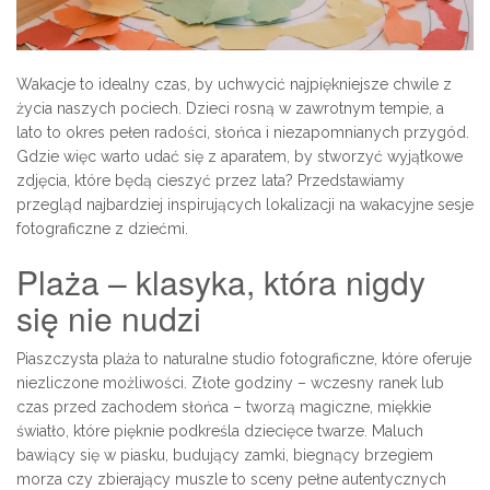
Wakacje to idealny czas, by uchwycić najpiękniejsze chwile z
życia naszych pociech. Dzieci rosną w zawrotnym tempie, a
lato to okres pełen radości, słońca i niezapomnianych przygód.
Gdzie więc warto udać się z aparatem, by stworzyć wyjątkowe
zdjęcia, które będą cieszyć przez lata? Przedstawiamy
przegląd najbardziej inspirujących lokalizacji na wakacyjne sesje
fotograficzne z dziećmi.
Plaża – klasyka, która nigdy
się nie nudzi
Piaszczysta plaża to naturalne studio fotograficzne, które oferuje
niezliczone możliwości. Złote godziny – wczesny ranek lub
czas przed zachodem słońca – tworzą magiczne, miękkie
światło, które pięknie podkreśla dziecięce twarze. Maluch
bawiący się w piasku, budujący zamki, biegnący brzegiem
morza czy zbierający muszle to sceny pełne autentycznych