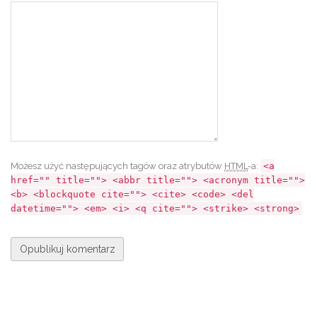
Możesz użyć następujących tagów oraz atrybutów
HTML
-a:
<a
href="" title=""> <abbr title=""> <acronym title="">
<b> <blockquote cite=""> <cite> <code> <del
datetime=""> <em> <i> <q cite=""> <strike> <strong>