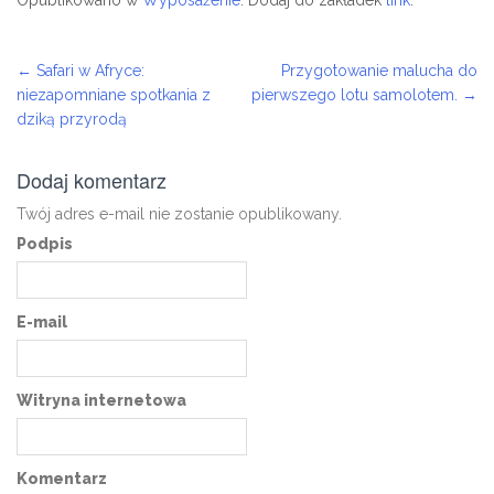
Opublikowano w
Wyposażenie
. Dodaj do zakładek
link
.
←
Safari w Afryce:
Przygotowanie malucha do
Post navigation
niezapomniane spotkania z
pierwszego lotu samolotem.
→
dziką przyrodą
Dodaj komentarz
Twój adres e-mail nie zostanie opublikowany.
Podpis
E-mail
Witryna internetowa
Komentarz