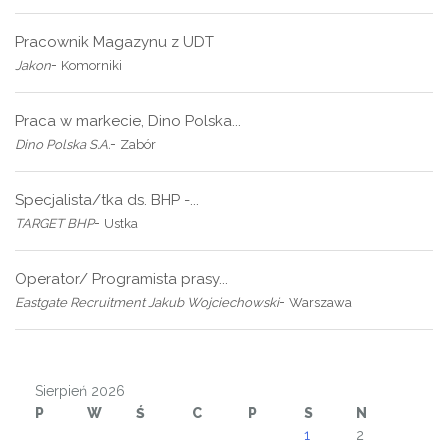
Pracownik Magazynu z UDT
-
Jakon
Komorniki
Praca w markecie, Dino Polska...
-
Dino Polska S.A.
Zabór
Specjalista/tka ds. BHP -...
-
TARGET BHP
Ustka
Operator/ Programista prasy...
-
Eastgate Recruitment Jakub Wojciechowski
Warszawa
Sierpień 2026
P
W
Ś
C
P
S
N
1
2