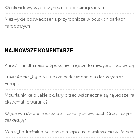
Weekendowy wypoczynek nad polskimi jeziorami
Niezwykłe doświadczenia przyrodnicze w polskich parkach
narodowych
NAJNOWSZE KOMENTARZE
AnnaZ_mindfulness
o
Spokojne miejsca do medytacji nad wodą
TravelAddict_89
o
Najlepsze parki wodne dla dorosłych w
Europie
MountainMike
o
Jakie okulary przeciwsłoneczne są najlepsze na
ekstremalne warunki?
WędrownaAnia
o
Podróż po nieznanych wyspach Grecji: czym
zaskakują?
Marek_Podróżnik
o
Najlepsze miejsca na biwakowanie w Polsce