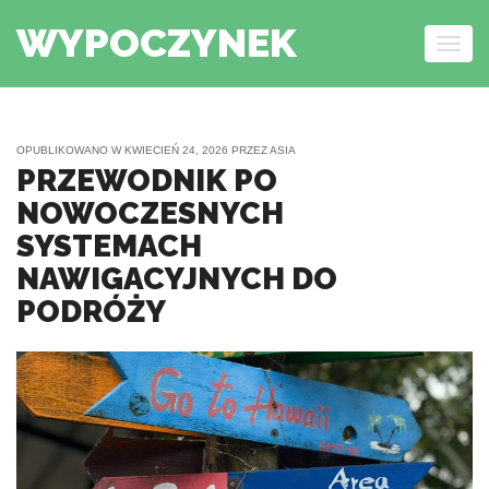
WYPOCZYNEK
Togg
navig
Skip to content
OPUBLIKOWANO W
KWIECIEŃ 24, 2026
PRZEZ
ASIA
PRZEWODNIK PO
NOWOCZESNYCH
SYSTEMACH
NAWIGACYJNYCH DO
PODRÓŻY