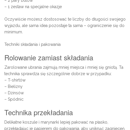
– 2 pary butów
– 1 zestaw na specjalne okazje
Oczywiście możesz dostosować te liczby do długości swojego
wyjazdu, ale sama idea pozostaje ta sama – ograniczenie się do
minimum.
Techniki składania i pakowania
Rolowanie zamiast składania
Zarolowane ubrania zajmują mniej miejsca i mniej się gniotą. Ta
technika sprawdza się szczególnie dobrze w przypadku:
– T-shirtów
– Bielizny
– Dżinsów
– Spódnic
Technika przekładania
Delikatne koszule i marynarki lepiej pakować na płasko,
przekładając je papierem do pakowania, aby uniknąć zagnieceń.