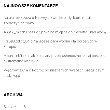
NAJNOWSZE KOMENTARZE
NaturaLover2024
o
Niezwykłe wodospady, które musisz
zobaczyć na żywo
AnnaZ_mindfulness
o
Spokojne miejsca do medytacji nad wodą
TravelAddict_89
o
Najlepsze parki wodne dla dorosłych w
Europie
MountainMike
o
Jakie okulary przeciwsłoneczne są najlepsze na
ekstremalne warunki?
WędrownaAnia
o
Podróż po nieznanych wyspach Grecji: czym
zaskakują?
ARCHIWA
Sierpień 2026