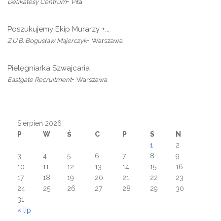
-
Delikatesy Centrum
Piła
Poszukujemy Ekip Murarzy +...
-
Z.U.B. Bogusław Majerczyk
Warszawa
Pielęgniarka Szwajcaria
-
Eastgate Recruitment
Warszawa
Sierpień 2026
P
W
Ś
C
P
S
N
1
2
3
4
5
6
7
8
9
10
11
12
13
14
15
16
17
18
19
20
21
22
23
24
25
26
27
28
29
30
31
« lip