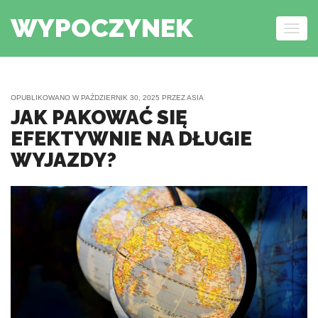
WYPOCZYNEK
Togg
navig
Skip to content
OPUBLIKOWANO W
PAŹDZIERNIK 30, 2025
PRZEZ
ASIA
JAK PAKOWAĆ SIĘ
EFEKTYWNIE NA DŁUGIE
WYJAZDY?